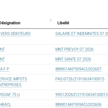
Désignation
Libellé
IVERS DEBITEURS
SALAIRE ET INDEMNITES 07 2
NT
MNT PREVOY 07 2026
NT
MNT SANTE 07 2026
 A F P
88W01AKP309ACU202607
ERVICE IMPOTS
PAS/0726/21910634100015
NTREPRISES
RSSAF 75 U
99S120263121910634100015
NRACL
88W01AKP309ACU202606