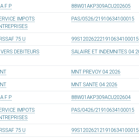
 A F P
88W01AKP309ACU202605
ERVICE IMPOTS
PAS/0526/21910634100015
NTREPRISES
RSSAF 75 U
99S120262221910634100015
IVERS DEBITEURS
SALAIRE ET INDEMNITES 04 2
NT
MNT PREVOY 04 2026
NT
MNT SANTE 04 2026
 A F P
88W01AKP309ACU202604
ERVICE IMPOTS
PAS/0426/21910634100015
NTREPRISES
RSSAF 75 U
99S120262121910634100015