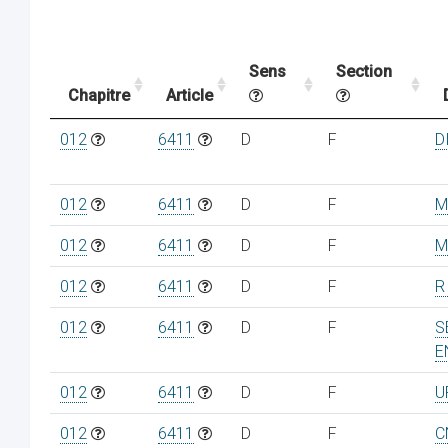
Sens
Section
Chapitre
Article
012
6411
D
F
D
012
6411
D
F
M
012
6411
D
F
M
012
6411
D
F
R
012
6411
D
F
S
E
012
6411
D
F
U
012
6411
D
F
C