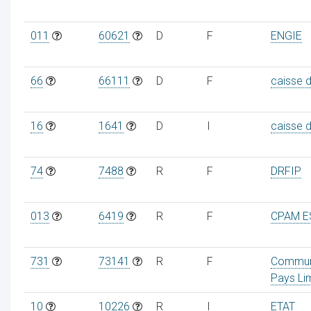
011
60621
D
F
ENGIE
66
66111
D
F
caisse 
16
1641
D
I
caisse 
74
7488
R
F
DRFIP
013
6419
R
F
CPAM 
731
73141
R
F
Commu
Pays Li
10
10226
R
I
ETAT