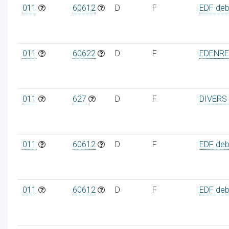
011
60612
D
F
EDF debi
011
60622
D
F
EDENRE
011
627
D
F
DIVERS
011
60612
D
F
EDF debi
011
60612
D
F
EDF debi