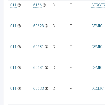
011
6156
D
F
BERGER
011
60623
D
F
CEMICI
011
60631
D
F
CEMICI
011
60631
D
F
CEMICI
011
60633
D
F
DECLIC