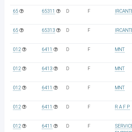
65
65311
D
F
IRCANT
65
65313
D
F
IRCANT
012
6411
D
F
MNT
012
6413
D
F
MNT
012
6411
D
F
MNT
012
6411
D
F
R A F P
012
6411
D
F
SERVIC