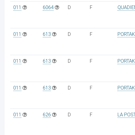
011
6064
D
F
QUADIE
011
613
D
F
PORTAK
011
613
D
F
PORTAK
011
613
D
F
PORTAK
011
626
D
F
LA POS