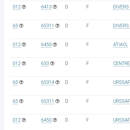
012
6413
D
F
DIVERS
65
65311
D
F
DIVERS
012
6450
D
F
ATIACL
012
633
D
F
CENTRE
65
65314
D
F
URSSAF
65
65311
D
F
URSSAF
012
6450
D
F
URSSAF