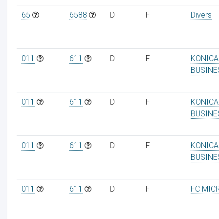
65
6588
D
F
Divers
011
611
D
F
KONICA
BUSINE
011
611
D
F
KONICA
BUSINE
011
611
D
F
KONICA
BUSINE
011
611
D
F
FC MIC