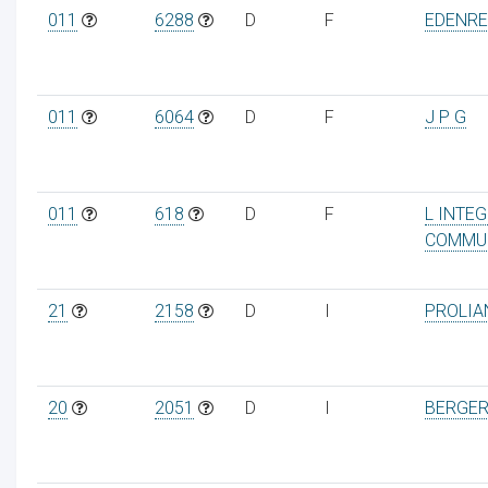
011
6288
D
F
EDENRE
011
6064
D
F
J P G
011
618
D
F
L INTEG
COMMU
21
2158
D
I
PROLIA
20
2051
D
I
BERGER