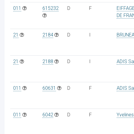
011
615232
D
F
EIFFAGE
DE FRA
21
2184
D
I
BRUNE
21
2188
D
I
ADIS Sa
011
60631
D
F
ADIS Sa
011
6042
D
F
Yvelines