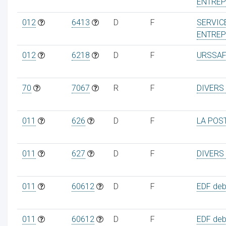
ENTREP
012
6413
D
F
SERVIC
ENTREP
012
6218
D
F
URSSAF
70
7067
R
F
DIVERS
011
626
D
F
LA POS
011
627
D
F
DIVERS
011
60612
D
F
EDF debi
011
60612
D
F
EDF debi