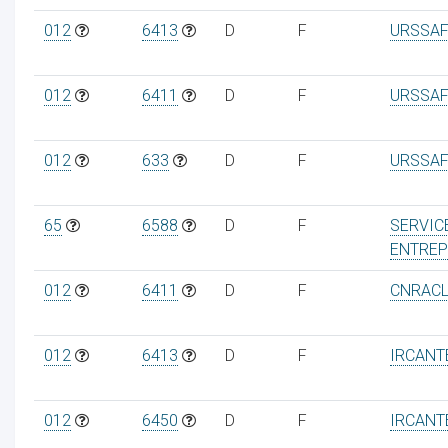
012
6413
D
F
URSSAF
012
6411
D
F
URSSAF
012
633
D
F
URSSAF
65
6588
D
F
SERVIC
ENTREP
012
6411
D
F
CNRAC
012
6413
D
F
IRCANT
012
6450
D
F
IRCANT