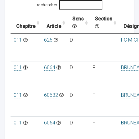
rechercher
Sens
Section
ocaux
Chapitre
Article
Désign
011
626
D
F
FC MIC
011
6064
D
F
BRUNE
011
60632
D
F
BRUNE
ociations
011
6064
D
F
BRUNE