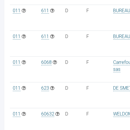
011
611
D
F
BUREAU
011
611
D
F
BUREAU
011
6068
D
F
Carrefo
sas
011
623
D
F
DE SME
011
60632
D
F
WELDO