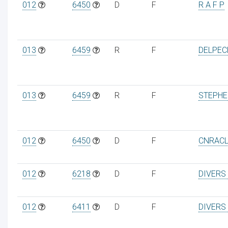
012
6450
D
F
R A F P
013
6459
R
F
DELPEC
013
6459
R
F
STEPH
012
6450
D
F
CNRAC
012
6218
D
F
DIVERS
012
6411
D
F
DIVERS