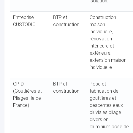
isolation.
Entreprise
BTP et
Construction
CUSTODIO
construction
maison
individuelle,
rénovation
intérieure et
extérieure,
extension maison
individuelle
GPIDF
BTP et
Pose et
(Gouttières et
construction
fabrication de
Pliages Ile de
gouttières et
France)
descentes eaux
pluviales pliage
divers en
aluminium pose de