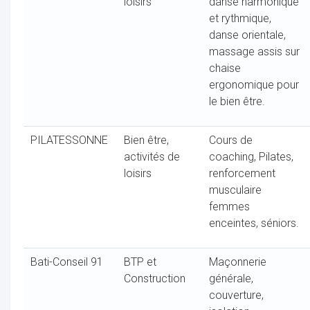
loisirs
danse harmonique
et rythmique,
danse orientale,
massage assis sur
chaise
ergonomique pour
le bien être.
PILATESSONNE
Bien être,
Cours de
activités de
coaching, Pilates,
loisirs
renforcement
musculaire
femmes
enceintes, séniors.
Bati-Conseil 91
BTP et
Maçonnerie
Construction
générale,
couverture,