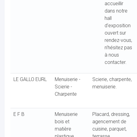
accueillir
dans notre
hall
d'exposition
ouvert sur
rendez-vous,
n'hésitez pas
à nous
contacter.
LE GALLO EURL
Menuiserie -
Scierie, charpente,
Scierie -
menuiserie.
Charpente
E F B
Menuiserie
Placard, dressing,
bois et
agencement de
matière
cuisine, parquet,
plastique
terrasse