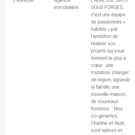
L'Adresse
Agence
L’ADRESSE BRIIS
immobilière
SOUS FORGES,
c’est une équipe
de passionnés «
habités » par
l’ambition de
réaliser vos
projets qui vous
tiennent le plus à
cœur : une
mutation, changer
de région, agrandir
la famille, une
nouvelle maison,
de nouveaux
horizons... Nos
co-gérantes,
Charline et Alizé,
sont natives et