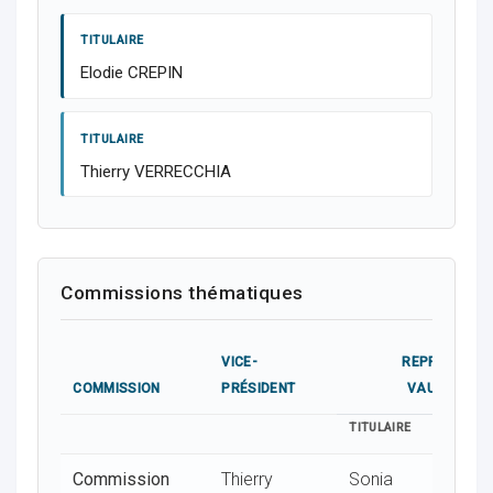
TITULAIRE
ocaux
Elodie CREPIN
TITULAIRE
Thierry VERRECCHIA
Commissions thématiques
VICE-
REPRÉSENTA
COMMISSION
PRÉSIDENT
VAUGRIGNE
ociations
TITULAIRE
SU
Commission
Thierry
Sonia
Z