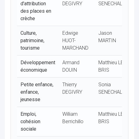
d'attribution
DEGIVRY
SENECHAL
G
des places en
crèche
Culture,
Edwige
Jason
S
patrimoine,
HUOT-
MARTIN
S
tourisme
MARCHAND
Développement
Armand
Matthieu LE
N
économique
DOUIN
BRIS
Q
Petite enfance,
Thierry
Sonia
E
enfance,
DEGIVRY
SENECHAL
S
jeunesse
Emploi,
William
Matthieu LE
E
cohésion
Berrichillo
BRIS
S
sociale