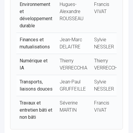
Environnement
Hugues-
Francis
Sy
et
Alexandre
VIVAT
N
développement
ROUSSEAU
durable
ur
Finances et
Jean-Marc
Sylvie
J
mutualisations
DELAITRE
NESSLER
M
Numérique et
Thierry
Thierry
El
IA
VERRECCHIA
VERRECCHIA
C
Transports,
Jean-Paul
Sylvie
Fr
liaisons douces
GRUFFEILLE
NESSLER
V
Travaux et
Séverine
Francis
J
entretien bâti et
MARTIN
VIVAT
M
non bâti