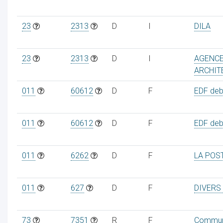
23
2313
D
I
DILA
23
2313
D
I
AGENCE
ARCHIT
011
60612
D
F
EDF debi
011
60612
D
F
EDF debi
011
6262
D
F
LA POS
011
627
D
F
DIVERS
73
7351
R
F
Commu