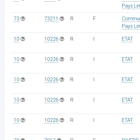
Pays Li
73
73211
R
F
Commu
Pays Li
10
10226
R
I
ETAT
10
10226
R
I
ETAT
10
10226
R
I
ETAT
10
10226
R
I
ETAT
10
10226
R
I
ETAT