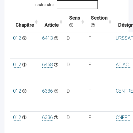
rechercher
Sens
Section
ocaux
Chapitre
Article
Désign
012
6413
D
F
URSSAF
012
6458
D
F
ATIACL
012
6336
D
F
CENTRE
ociations
012
6336
D
F
CNFPT