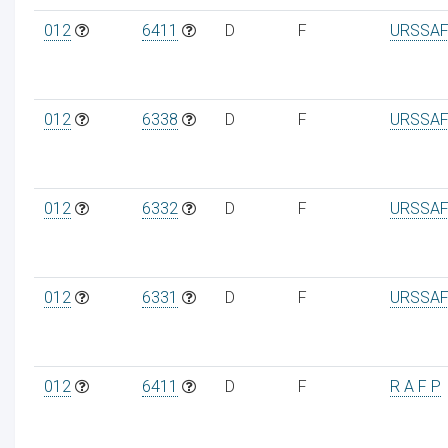
012
6411
D
F
URSSAF
012
6338
D
F
URSSAF
012
6332
D
F
URSSAF
012
6331
D
F
URSSAF
012
6411
D
F
R A F P