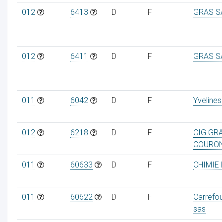
012
6413
D
F
GRAS S
012
6411
D
F
GRAS S
011
6042
D
F
Yvelines
012
6218
D
F
CIG GR
COURO
011
60633
D
F
CHIMIE 
011
60622
D
F
Carrefo
sas