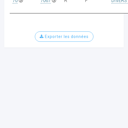
70
7067
R
F
DIVERS
Exporter les données