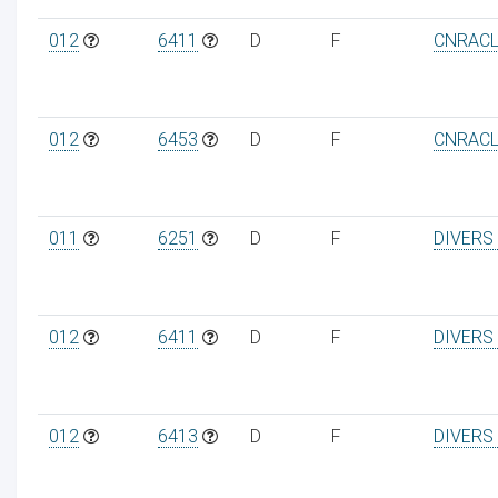
012
6411
D
F
CNRAC
012
6453
D
F
CNRAC
011
6251
D
F
DIVERS
012
6411
D
F
DIVERS
012
6413
D
F
DIVERS