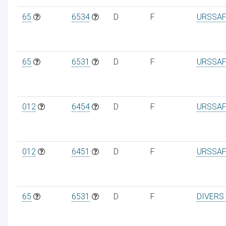
65
6534
D
F
URSSAF
ur
65
6531
D
F
URSSAF
012
6454
D
F
URSSAF
012
6451
D
F
URSSAF
65
6531
D
F
DIVERS