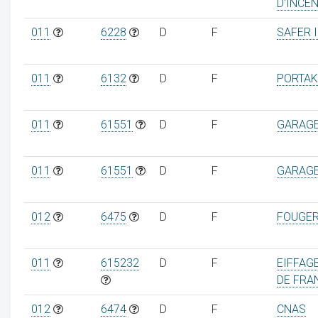
D'INCEN
011
6228
D
F
SAFER 
011
6132
D
F
PORTAK
011
61551
D
F
GARAGE
011
61551
D
F
GARAGE
012
6475
D
F
FOUGE
011
615232
D
F
EIFFAGE
DE FRA
012
6474
D
F
CNAS