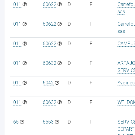
011
60622
D
F
Carrefo
sas
011
60622
D
F
Carrefo
sas
011
60622
D
F
CAMPU
011
60632
D
F
ARPAJO
SERVIC
011
6042
D
F
Yvelines
011
60632
D
F
WELDO
65
6553
D
F
SERVIC
DEPART