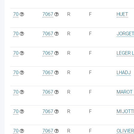
70
7067
R
F
HUET
70
7067
R
F
JORGE
70
7067
R
F
LEGER 
70
7067
R
F
LHADJ
70
7067
R
F
MAROT 
70
7067
R
F
MIJOTT
70
7067
R
F
OLIVIER