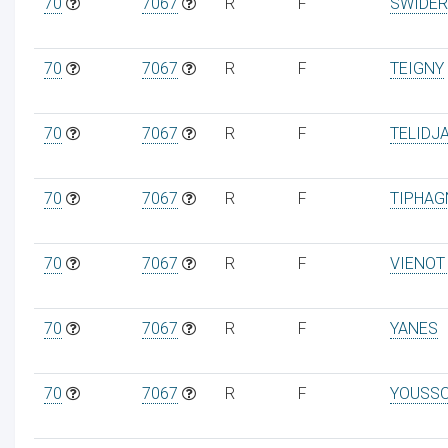
70
7067
R
F
SWIDER
70
7067
R
F
TEIGNY
70
7067
R
F
TELIDJ
70
7067
R
F
TIPHAG
70
7067
R
F
VIENOT
70
7067
R
F
YANES
70
7067
R
F
YOUSS