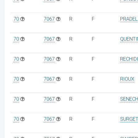
70
7067
R
F
PRADEL
70
7067
R
F
QUENTI
70
7067
R
F
RECHID
70
7067
R
F
RIOUX
70
7067
R
F
SENECH
70
7067
R
F
SURGET