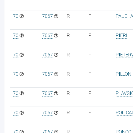
70
7067
R
F
PAUCHA
70
7067
R
F
PIERI
70
7067
R
F
PIETER
70
7067
R
F
PILLON
70
7067
R
F
PLAVSI
70
7067
R
F
POLICA
70
7067
R
F
PONCO