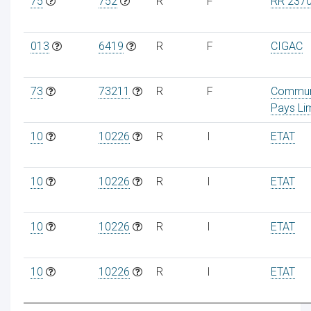
75
752
R
F
RR 237
013
6419
R
F
CIGAC
73
73211
R
F
Commu
Pays Li
10
10226
R
I
ETAT
10
10226
R
I
ETAT
10
10226
R
I
ETAT
10
10226
R
I
ETAT