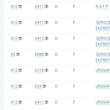
012
6411
D
F
R A F P
012
6411
D
F
SERVIC
ENTREP
012
6413
D
F
SERVIC
ENTREP
65
6588
D
F
SERVIC
ENTREP
012
6218
D
F
URSSAF
012
633
D
F
URSSAF
012
6411
D
F
URSSAF