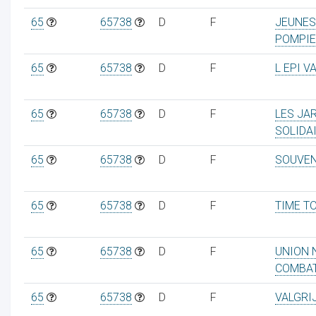
65
65738
D
F
JEUNES
POMPIE
65
65738
D
F
L EPI 
65
65738
D
F
LES JA
SOLIDA
65
65738
D
F
SOUVEN
65
65738
D
F
TIME T
65
65738
D
F
UNION 
COMBA
65
65738
D
F
VALGRI