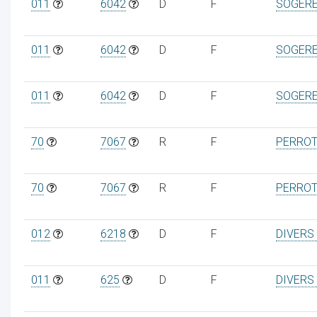
011
6042
D
F
SOGER
011
6042
D
F
SOGER
011
6042
D
F
SOGER
70
7067
R
F
PERRO
70
7067
R
F
PERRO
012
6218
D
F
DIVERS
011
625
D
F
DIVERS