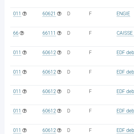
011
60621
D
F
ENGIE
66
66111
D
F
CAISSE
011
60612
D
F
EDF debi
011
60612
D
F
EDF debi
011
60612
D
F
EDF debi
011
60612
D
F
EDF debi
011
60612
D
F
EDF debi