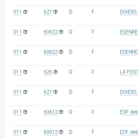
011
627
D
F
DIVERS
011
60622
D
F
EDENRE
011
60622
D
F
EDENRE
011
626
D
F
LA POS
011
627
D
F
DIVERS
011
60612
D
F
EDF debi
011
60612
D
F
EDF debi