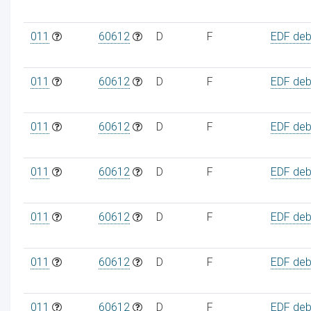
011
60612
D
F
EDF debi
011
60612
D
F
EDF debi
011
60612
D
F
EDF debi
011
60612
D
F
EDF debi
011
60612
D
F
EDF debi
011
60612
D
F
EDF debi
011
60612
D
F
EDF debi