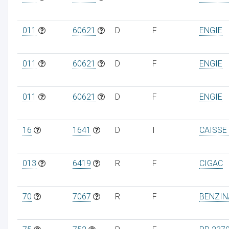
011
60621
D
F
ENGIE
011
60621
D
F
ENGIE
011
60621
D
F
ENGIE
16
1641
D
I
CAISSE
013
6419
R
F
CIGAC
70
7067
R
F
BENZIN