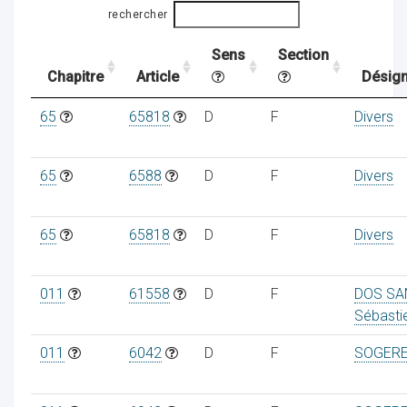
rechercher
Sens
Section
ocaux
Chapitre
Article
Désign
65
65818
D
F
Divers
65
6588
D
F
Divers
65
65818
D
F
Divers
011
61558
D
F
DOS SA
Sébasti
ociations
011
6042
D
F
SOGER