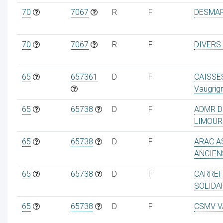
70
7067
R
F
DESMAR
70
7067
R
F
DIVERS
65
657361
D
F
CAISSE
Vaugrig
65
65738
D
F
ADMR D
LIMOUR
65
65738
D
F
ARAC A
ANCIEN
65
65738
D
F
CARREF
SOLIDA
65
65738
D
F
CSMV V