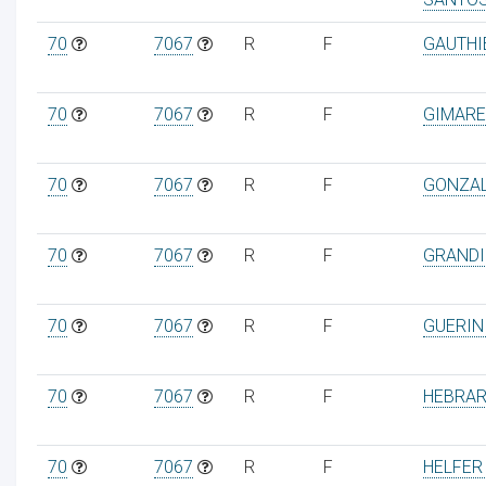
70
7067
R
F
GAUTHI
70
7067
R
F
GIMARE
70
7067
R
F
GONZAL
70
7067
R
F
GRANDI
70
7067
R
F
GUERIN
70
7067
R
F
HEBRAR
70
7067
R
F
HELFER