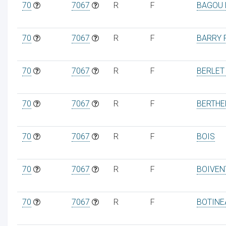
70
7067
R
F
BAGOU 
70
7067
R
F
BARRY 
70
7067
R
F
BERLET
70
7067
R
F
BERTHE
70
7067
R
F
BOIS
70
7067
R
F
BOIVEN
70
7067
R
F
BOTINE