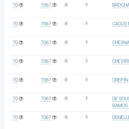
70
7067
R
F
BROCHA
70
7067
R
F
CAOUS 
70
7067
R
F
CHESNA
70
7067
R
F
CHEVIR
70
7067
R
F
CREPIN
70
7067
R
F
DE SOU
RAMOS 
70
7067
R
F
DENELL