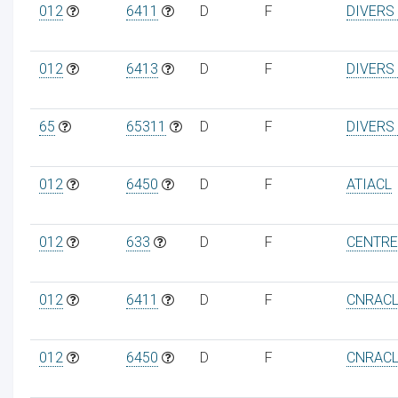
012
6411
D
F
DIVERS
012
6413
D
F
DIVERS
ur
65
65311
D
F
DIVERS
012
6450
D
F
ATIACL
012
633
D
F
CENTRE
012
6411
D
F
CNRAC
012
6450
D
F
CNRAC