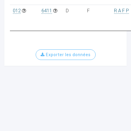
012
6411
D
F
R A F P
Exporter les données