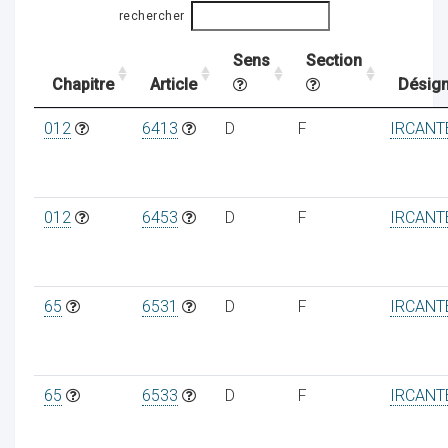
rechercher
Sens
Section
ocaux
Chapitre
Article
Désign
012
6413
D
F
IRCANT
012
6453
D
F
IRCANT
65
6531
D
F
IRCANT
ociations
65
6533
D
F
IRCANT