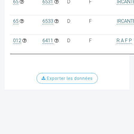
65
6531
D
F
IRCANT
65
6533
D
F
IRCANT
012
6411
D
F
R A F P
Exporter les données