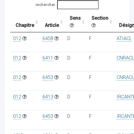
rechercher
Sens
Section
ocaux
Chapitre
Article
Désign
012
6458
D
F
ATIACL
012
6411
D
F
CNRAC
012
6453
D
F
CNRAC
012
6413
D
F
IRCANT
ociations
012
6453
D
F
IRCANT