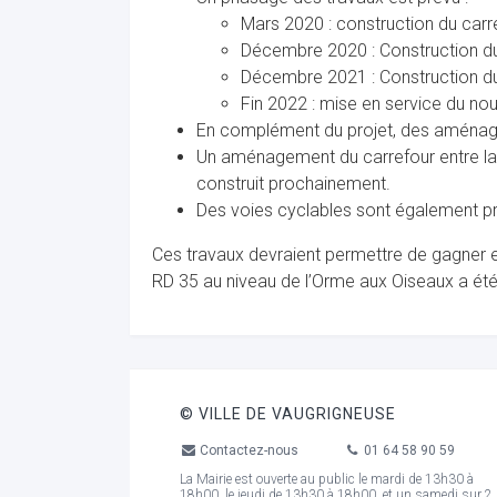
Mars 2020 : construction du carre
Décembre 2020 : Construction du
Décembre 2021 : Construction d
Fin 2022 : mise en service du no
En complément du projet, des aménage
Un aménagement du carrefour entre la R
construit prochainement.
Des voies cyclables sont également pr
Ces travaux devraient permettre de gagner en
RD 35 au niveau de l’Orme aux Oiseaux a été s
© VILLE DE VAUGRIGNEUSE
Contactez-nous
01 64 58 90 59
La Mairie est ouverte au public le mardi de 13h30 à
18h00, le jeudi de 13h30 à 18h00, et un samedi sur 2,