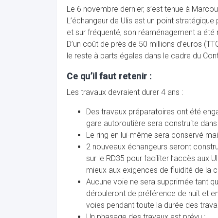
Le 6 novembre dernier, s’est tenue à Marcou
L’échangeur de Ulis est un point stratégique
et sur fréquenté, son réaménagement a été re
D’un coût de près de 50 millions d’euros (TTC
le reste à parts égales dans le cadre du Co
Ce qu’il faut retenir :
Les travaux devraient durer 4 ans :
Des travaux préparatoires ont été eng
gare autoroutière sera construite dans 
Le ring en lui-même sera conservé mai
2 nouveaux échangeurs seront construits
sur le RD35 pour faciliter l’accès aux
mieux aux exigences de fluidité de la ci
Aucune voie ne sera supprimée tant que
dérouleront de préférence de nuit et e
voies pendant toute la durée des trava
Un phasage des travaux est prévu :