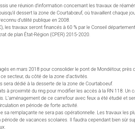
ssis une réunion d’information concernant les travaux de réamén
 puisqu’il dessert la zone de Courtabœuf, où travaillent chaque
connu d’utilité publique en 2008.
), les travaux seront financés à 60 % par le Conseil départementa
ntrat de plan État-Région (CPER) 2015-2020.
agés en mars 2018 pour consolider le pont de Mondétour, près d
ce secteur, du côté de la zone d’activités.
s sera dédié à la desserte de la zone de Courtaboeuf.
 à proximité du ring pour modifier les accès à la RN 118. Un carr
 Ulis. L’aménagement de ce carrefour avec feux a été étudié et s
rculation en période de forte activité.
 sa remplaçante ne sera pas opérationnelle. Les travaux les plus
n période de vacances scolaires. Il faudra cependant bien sûr su
ux.