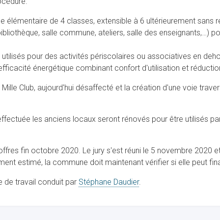
rocédure.
ole élémentaire de 4 classes, extensible à 6 ultérieurement sans
ibliothèque, salle commune, ateliers, salle des enseignants,…) p
utilisés pour des activités périscolaires ou associatives en deh
fficacité énergétique combinant confort d'utilisation et réduct
 Mille Club, aujourd'hui désaffecté et la création d'une voie tra
 effectuée les anciens locaux seront rénovés pour être utilisés pa
fres fin octobre 2020. Le jury s'est réuni le 5 novembre 2020 et 
ment estimé, la commune doit maintenant vérifier si elle peut fin
e de travail conduit par
Stéphane Daudier
.