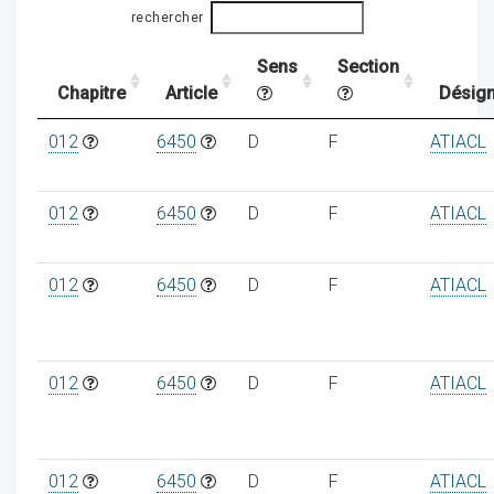
rechercher
Sens
Section
ocaux
Chapitre
Article
Désign
012
6450
D
F
ATIACL
012
6450
D
F
ATIACL
012
6450
D
F
ATIACL
012
6450
D
F
ATIACL
ociations
012
6450
D
F
ATIACL