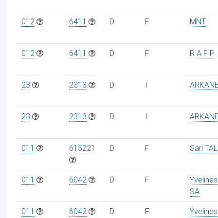
012
6411
D
F
MNT
012
6411
D
F
R A F P
23
2313
D
I
ARKANE
23
2313
D
I
ARKANE
011
615221
D
F
Sarl TAL
011
6042
D
F
Yvelines
SA
011
6042
D
F
Yvelines