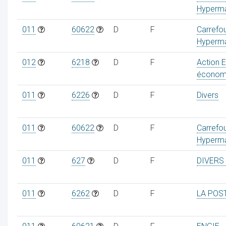
Hyperma
011
60622
D
F
Carrefo
Hyperma
012
6218
D
F
Action 
économ
011
6226
D
F
Divers
011
60622
D
F
Carrefo
Hyperma
011
627
D
F
DIVERS
011
6262
D
F
LA POS