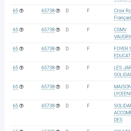
65
65738
D
F
Croix R
Françai
65
65738
D
F
CSMV
ur
VAUGRI
65
65738
D
F
FOYER 
EDUCATI
65
65738
D
F
LES JA
SOLIDA
65
65738
D
F
MAISON
LYCEEN
65
65738
D
F
SOLIDA
ACCOM
DES