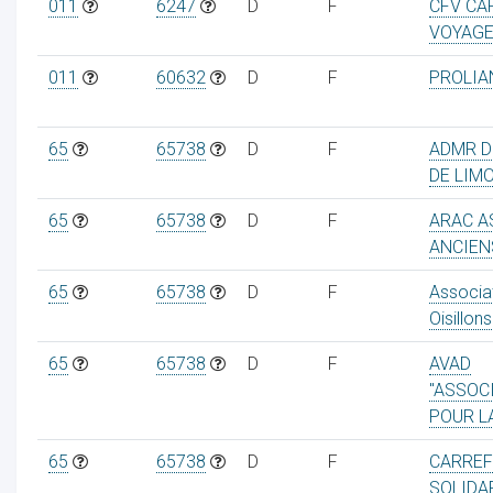
011
6247
D
F
CFV CA
VOYAG
011
60632
D
F
PROLIA
65
65738
D
F
ADMR D
DE LIM
65
65738
D
F
ARAC A
ANCIEN
65
65738
D
F
Associat
Oisillons
65
65738
D
F
AVAD
"ASSOC
POUR LA
65
65738
D
F
CARREF
SOLIDA