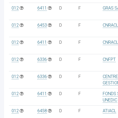
012
6411
D
F
GRAS S
012
6453
D
F
CNRAC
012
6411
D
F
CNRAC
012
6336
D
F
CNFPT
012
6336
D
F
CENTRE
GESTIO
012
6411
D
F
FONDS 
UNEDIC
012
6458
D
F
ATIACL