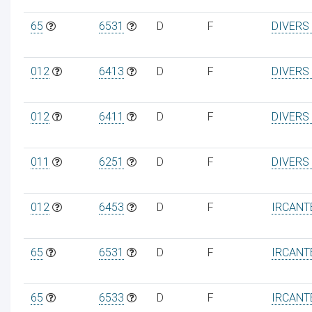
65
6531
D
F
DIVERS
012
6413
D
F
DIVERS
012
6411
D
F
DIVERS
011
6251
D
F
DIVERS
012
6453
D
F
IRCANT
65
6531
D
F
IRCANT
65
6533
D
F
IRCANT