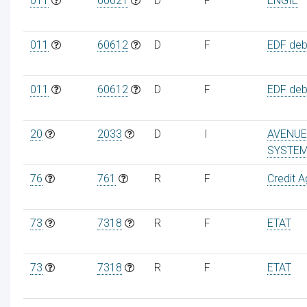
011
60621
D
F
ENGIE
011
60612
D
F
EDF debi
011
60612
D
F
EDF debi
20
2033
D
I
AVENUE
SYSTE
76
761
R
F
Credit A
73
7318
R
F
ETAT
73
7318
R
F
ETAT