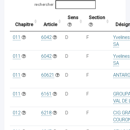
rechercher
Sens
Section
ocaux
Chapitre
Article
Désign
011
6042
D
F
Yvelines
SA
011
6042
D
F
Yvelines
SA
011
60621
D
F
ANTAR
011
6161
D
F
GROUPA
VAL DE 
ociations
012
6218
D
F
CIG GR
COURO