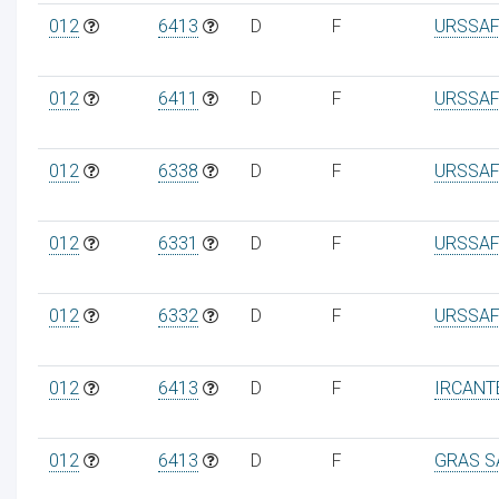
012
6413
D
F
URSSAF
012
6411
D
F
URSSAF
012
6338
D
F
URSSAF
012
6331
D
F
URSSAF
012
6332
D
F
URSSAF
012
6413
D
F
IRCANT
012
6413
D
F
GRAS S