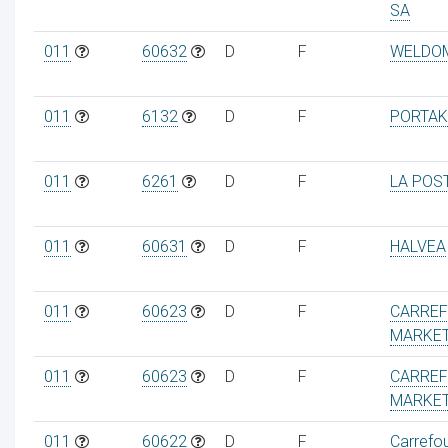
SA
011
60632
D
F
WELDO
011
6132
D
F
PORTAK
011
6261
D
F
LA POS
011
60631
D
F
HALVEA
011
60623
D
F
CARRE
MARKET
011
60623
D
F
CARRE
MARKET
011
60622
D
F
Carrefo