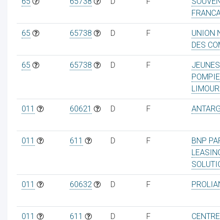
65
65738
D
F
SOUVEN
FRANCA
65
65738
D
F
UNION 
DES CO
65
65738
D
F
JEUNES
POMPI
LIMOUR
011
60621
D
F
ANTAR
011
611
D
F
BNP PA
LEASIN
SOLUTI
011
60632
D
F
PROLIA
011
611
D
F
CENTRE