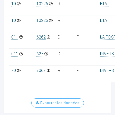
10
10226
R
I
ETAT
10
10226
R
I
ETAT
011
6262
D
F
LA POS
011
627
D
F
DIVERS
70
7067
R
F
DIVERS
Exporter les données