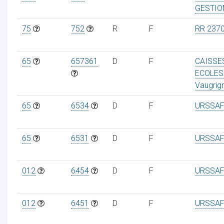
GESTIO
75
752
R
F
RR 237
65
657361
D
F
CAISSE
ECOLES
Vaugrig
65
6534
D
F
URSSAF
65
6531
D
F
URSSAF
012
6454
D
F
URSSAF
012
6451
D
F
URSSAF