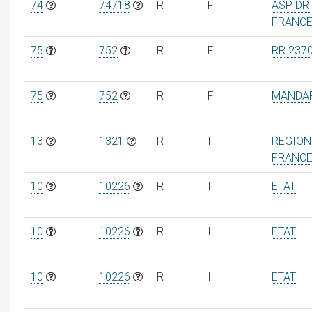
74
74718
R
F
ASP DR 
FRANC
75
752
R
F
RR 237
75
752
R
F
MANDA
13
1321
R
I
REGION 
FRANC
10
10226
R
I
ETAT
10
10226
R
I
ETAT
10
10226
R
I
ETAT