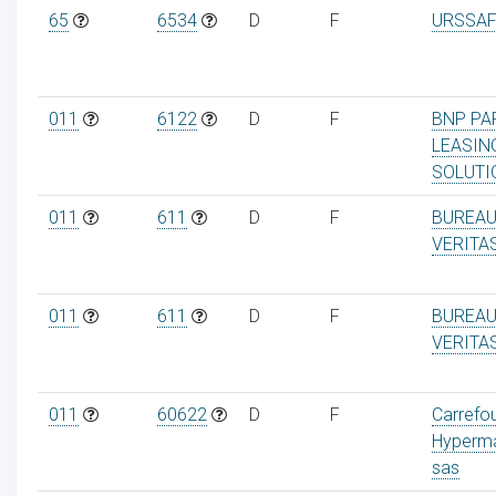
65
6534
D
F
URSSAF
011
6122
D
F
BNP PA
LEASIN
SOLUTI
011
611
D
F
BUREA
VERITA
011
611
D
F
BUREA
VERITA
011
60622
D
F
Carrefo
Hyperm
sas