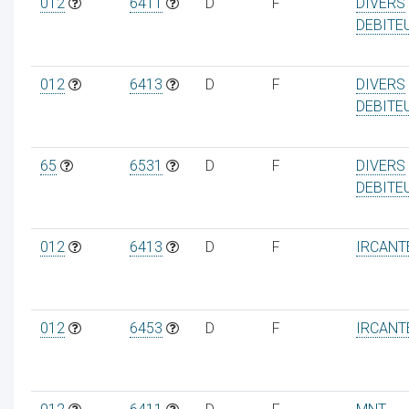
012
6411
D
F
DIVERS
DEBITE
012
6413
D
F
DIVERS
DEBITE
65
6531
D
F
DIVERS
DEBITE
012
6413
D
F
IRCANT
012
6453
D
F
IRCANT