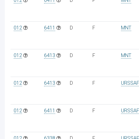
012
6411
D
F
MNT
012
6411
D
F
MNT
012
6413
D
F
MNT
012
6413
D
F
URSSAF
012
6411
D
F
URSSAF
012
6338
D
F
URSSAF