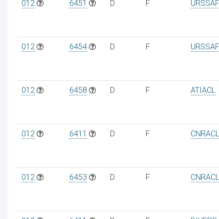
012
6451
D
F
URSSAF
012
6454
D
F
URSSAF
012
6458
D
F
ATIACL
012
6411
D
F
CNRAC
012
6453
D
F
CNRAC