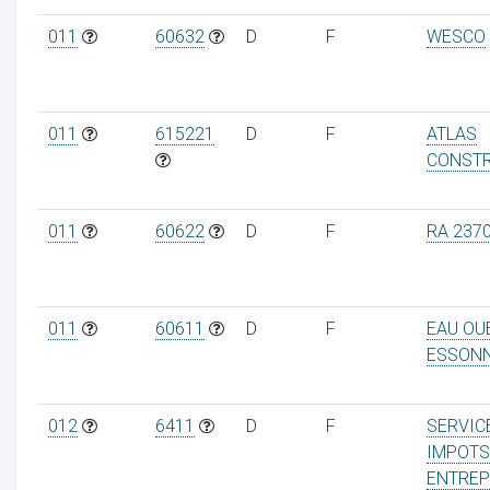
011
60632
D
F
WESCO
ur
011
615221
D
F
ATLAS
CONST
011
60622
D
F
RA 237
011
60611
D
F
EAU OU
ESSON
012
6411
D
F
SERVIC
IMPOTS
ENTREP