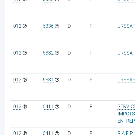
012
6336
D
F
URSSAF
012
6332
D
F
URSSAF
012
6331
D
F
URSSAF
012
6411
D
F
SERVIC
IMPOTS
ENTREP
012
6411
D
F
R A F P