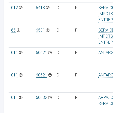
012
6413
D
F
SERVIC
IMPOTS
ENTREP
65
6531
D
F
SERVIC
IMPOTS
ENTREP
011
60621
D
F
ANTAR
011
60621
D
F
ANTAR
011
60632
D
F
ARPAJO
SERVIC