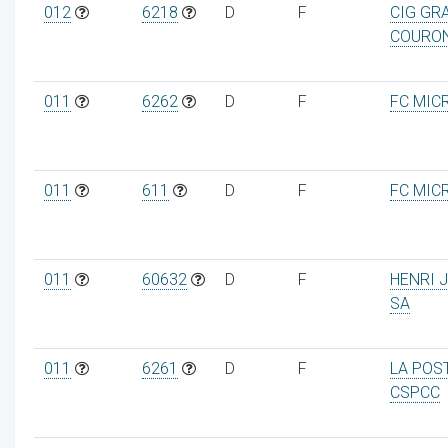
012
6218
D
F
CIG GR
COURO
011
6262
D
F
FC MIC
011
611
D
F
FC MIC
011
60632
D
F
HENRI 
SA
011
6261
D
F
LA POS
CSPCC