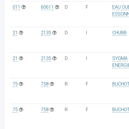
011
60611
D
F
EAU OU
ESSON
21
2135
D
I
CHUBB
21
2135
D
I
SYGMA
ENERGI
75
758
R
F
BUCHO
75
758
R
F
BUCHO