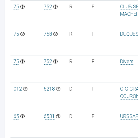
75
752
R
F
CLUB S
MACHE
75
758
R
F
DUQUE
75
752
R
F
Divers
012
6218
D
F
CIG GR
COURO
65
6531
D
F
URSSAF