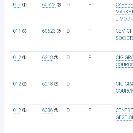
011
60623
D
F
CARRE
MARKE
LIMOUR
011
60623
D
F
CEMICI
SOCIET
012
6218
D
F
CIG GR
COURO
012
6218
D
F
CIG GR
COURO
012
6336
D
F
CENTRE
GESTIO