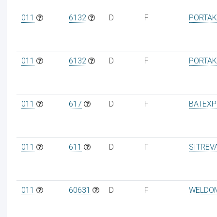
011
6132
D
F
PORTAK
011
6132
D
F
PORTAK
011
617
D
F
BATEX
011
611
D
F
SITREV
011
60631
D
F
WELDO