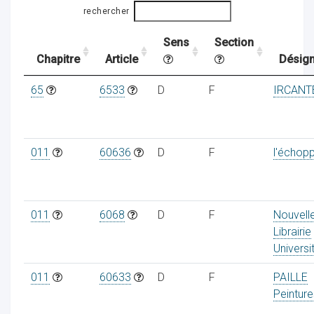
rechercher
Sens
Section
ocaux
Chapitre
Article
Désign
65
6533
D
F
IRCANT
011
60636
D
F
l'échop
011
6068
D
F
Nouvell
Librairie
Universi
ociations
011
60633
D
F
PAILLE
Peinture