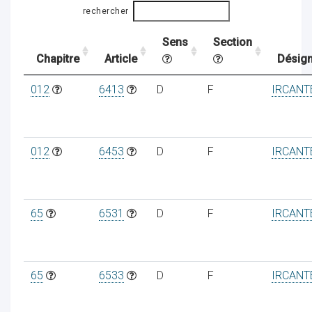
rechercher
Sens
Section
ocaux
Chapitre
Article
Désign
012
6413
D
F
IRCANT
012
6453
D
F
IRCANT
65
6531
D
F
IRCANT
ociations
65
6533
D
F
IRCANT