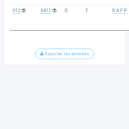
012
6411
D
F
R A F P
Exporter les données