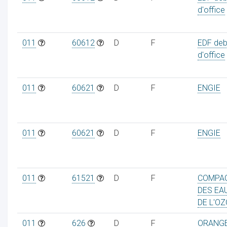
d'office
011
60612
D
F
EDF deb
d'office
011
60621
D
F
ENGIE
011
60621
D
F
ENGIE
011
61521
D
F
COMPA
DES EA
DE L'O
011
626
D
F
ORANG