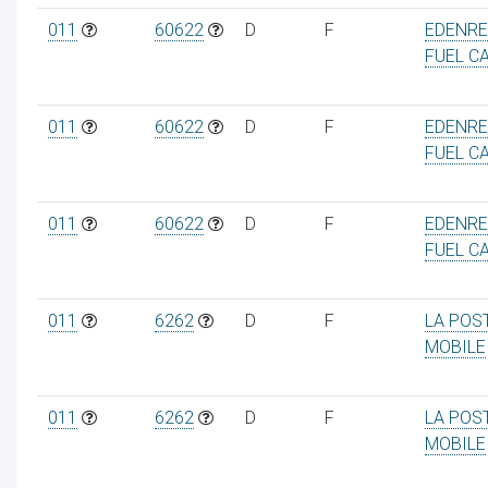
011
60622
D
F
EDENR
FUEL C
011
60622
D
F
EDENR
FUEL C
011
60622
D
F
EDENR
FUEL C
011
6262
D
F
LA POS
MOBILE
011
6262
D
F
LA POS
MOBILE