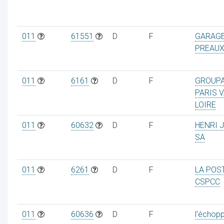
011
61551
D
F
GARAGE
PREAU
011
6161
D
F
GROUP
PARIS V
LOIRE
011
60632
D
F
HENRI 
SA
011
6261
D
F
LA POS
CSPCC
011
60636
D
F
l'échop