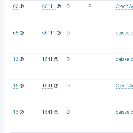
66
66111
D
F
Credit A
66
66111
D
F
caisse 
16
1641
D
I
caisse 
16
1641
D
I
Credit A
16
1641
D
I
caisse 