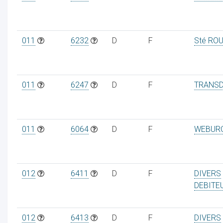
011
6232
D
F
Sté RO
011
6247
D
F
TRANS
011
6064
D
F
WEBUR
012
6411
D
F
DIVERS
DEBITE
012
6413
D
F
DIVERS