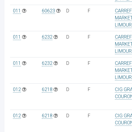
011
60623
D
F
CARRE
MARKE
LIMOUR
011
6232
D
F
CARRE
MARKE
LIMOUR
011
6232
D
F
CARRE
MARKE
LIMOUR
012
6218
D
F
CIG GR
COURO
012
6218
D
F
CIG GR
COURO