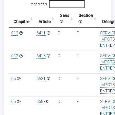
rechercher
Sens
Section
ocaux
Chapitre
Article
Désign
012
6411
D
F
SERVIC
IMPOTS
ENTREP
012
6413
D
F
SERVIC
IMPOTS
ENTREP
65
6531
D
F
SERVIC
IMPOTS
ENTREP
ociations
65
658
D
F
SERVIC
IMPOTS
ENTREP