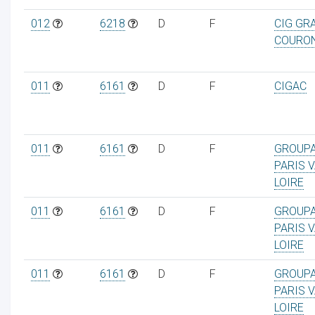
012
6218
D
F
CIG GR
COURO
ur
011
6161
D
F
CIGAC
011
6161
D
F
GROUP
PARIS V
LOIRE
011
6161
D
F
GROUP
PARIS V
LOIRE
011
6161
D
F
GROUP
PARIS V
LOIRE