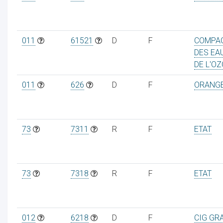
011
61521
D
F
COMPA
DES EA
DE L'O
011
626
D
F
ORANG
73
7311
R
F
ETAT
73
7318
R
F
ETAT
012
6218
D
F
CIG GR