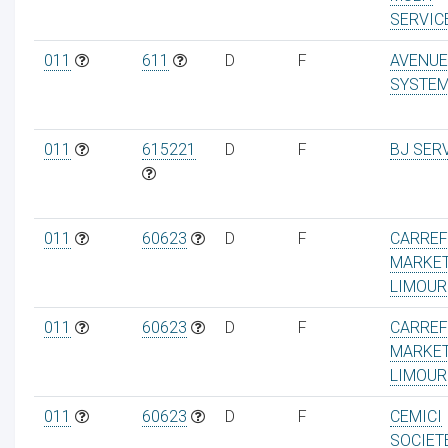
SERVIC
011
611
D
F
AVENUE
SYSTE
011
615221
D
F
BJ SER
011
60623
D
F
CARRE
MARKE
LIMOUR
011
60623
D
F
CARRE
MARKE
LIMOUR
011
60623
D
F
CEMICI
SOCIET