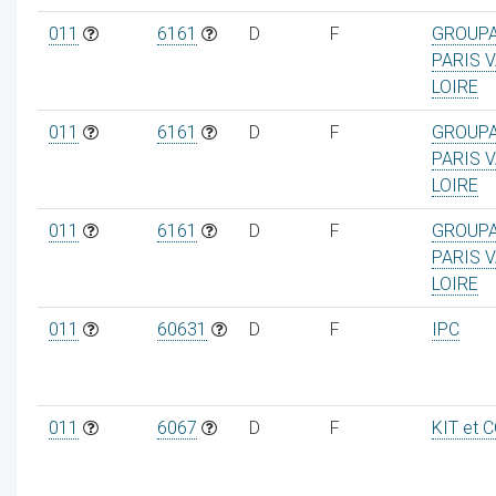
011
6161
D
F
GROUP
PARIS V
LOIRE
011
6161
D
F
GROUP
PARIS V
LOIRE
011
6161
D
F
GROUP
PARIS V
LOIRE
011
60631
D
F
IPC
011
6067
D
F
KIT et 