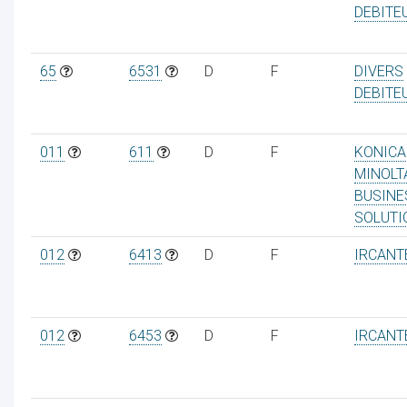
DEBITE
65
6531
D
F
DIVERS
DEBITE
011
611
D
F
KONICA
MINOLT
BUSINE
SOLUTI
012
6413
D
F
IRCANT
012
6453
D
F
IRCANT