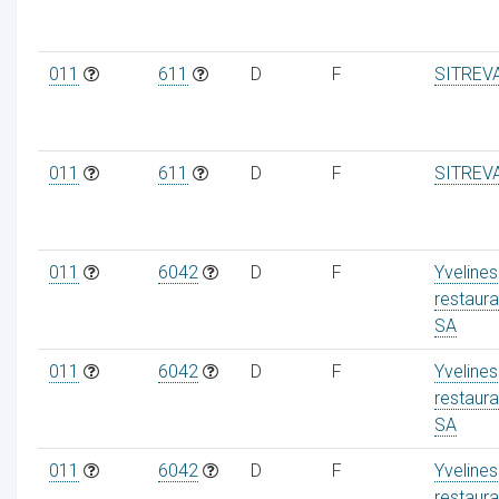
011
611
D
F
SITREV
011
611
D
F
SITREV
011
6042
D
F
Yvelines
restaura
SA
011
6042
D
F
Yvelines
restaura
SA
011
6042
D
F
Yvelines
restaura