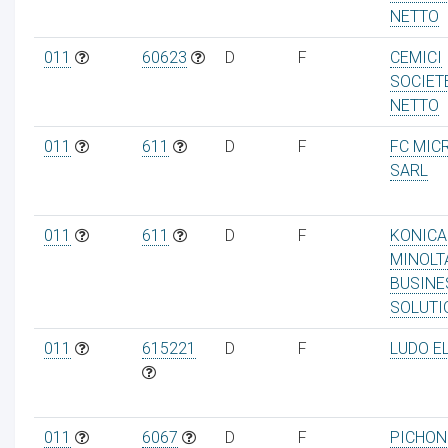
NETTO
011
60623
D
F
CEMICI
SOCIET
NETTO
011
611
D
F
FC MIC
SARL
011
611
D
F
KONICA
MINOLT
BUSINE
SOLUTI
011
615221
D
F
LUDO E
011
6067
D
F
PICHON