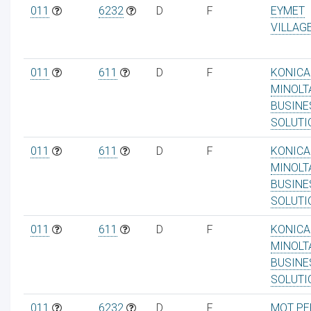
011
6232
D
F
EYMET
VILLAG
011
611
D
F
KONICA
MINOLT
BUSINE
SOLUTI
011
611
D
F
KONICA
MINOLT
BUSINE
SOLUTI
011
611
D
F
KONICA
MINOLT
BUSINE
SOLUTI
011
6232
D
F
MOT PE