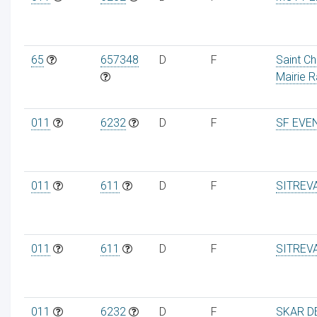
65
657348
D
F
Saint C
Mairie 
011
6232
D
F
SF EVE
011
611
D
F
SITREV
011
611
D
F
SITREV
011
6232
D
F
SKAR D