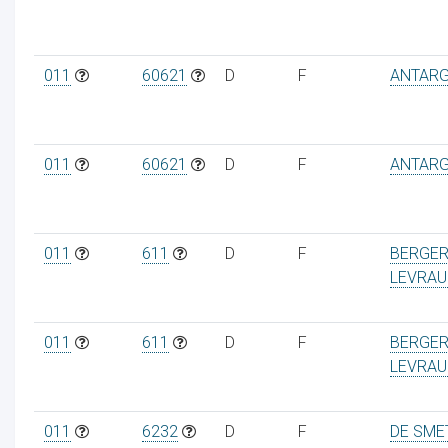
011
60621
D
F
ANTAR
011
60621
D
F
ANTAR
011
611
D
F
BERGE
LEVRAU
011
611
D
F
BERGE
LEVRAU
011
6232
D
F
DE SME