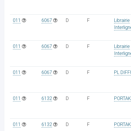
011
6067
D
F
Librairie
Interlig
011
6067
D
F
Librairie
Interlig
011
6067
D
F
PL DIF
011
6132
D
F
PORTAK
011
6132
D
F
PORTAK