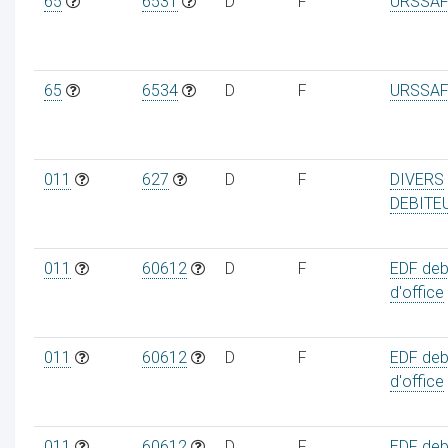
65
6531
D
F
URSSAF
65
6534
D
F
URSSAF
011
627
D
F
DIVERS
DEBITE
011
60612
D
F
EDF deb
d'office
011
60612
D
F
EDF deb
d'office
011
60612
D
F
EDF deb