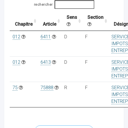
rechercher
Sens
Section
ocaux
Chapitre
Article
Désign
012
6411
D
F
SERVIC
IMPOTS
ENTREP
012
6413
D
F
SERVIC
IMPOTS
ENTREP
75
75888
R
F
SERVIC
IMPOTS
ENTREP
ociations