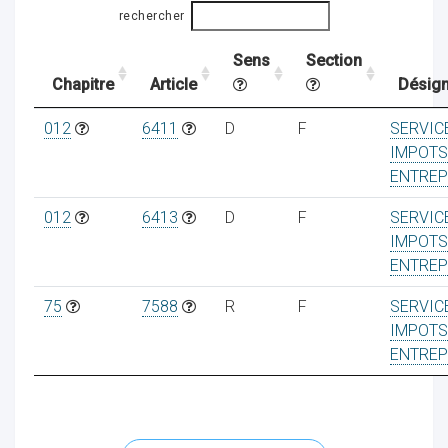
rechercher
Sens
Section
ocaux
Chapitre
Article
Désign
012
6411
D
F
SERVIC
IMPOTS
ENTREP
012
6413
D
F
SERVIC
IMPOTS
ENTREP
75
7588
R
F
SERVIC
IMPOTS
ENTREP
ociations