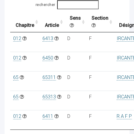
rechercher
Sens
Section
ocaux
Chapitre
Article
Désign
012
6413
D
F
IRCANT
012
6450
D
F
IRCANT
65
65311
D
F
IRCANT
65
65313
D
F
IRCANT
ociations
012
6411
D
F
R A F P