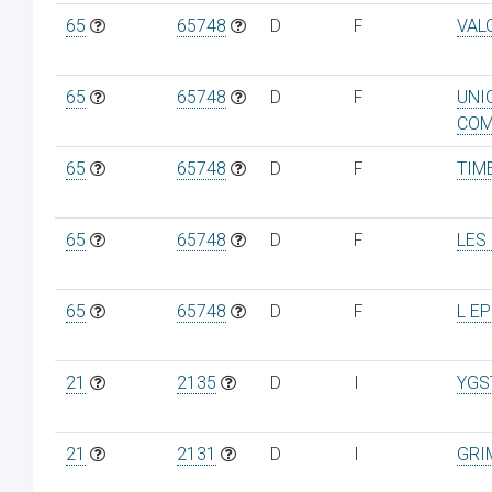
65
65748
D
F
VAL
65
65748
D
F
UNI
COM
65
65748
D
F
TIM
65
65748
D
F
LES
65
65748
D
F
L E
21
2135
D
I
YGS
21
2131
D
I
GRI