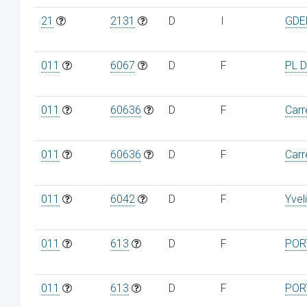
21
2131
D
I
GDE
011
6067
D
F
PL 
011
60636
D
F
Carr
011
60636
D
F
Carr
011
6042
D
F
Yvel
011
613
D
F
POR
011
613
D
F
POR