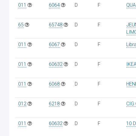
011
6064
D
F
QUA
65
65748
D
F
JEU
LIM
011
6067
D
F
Libra
011
60632
D
F
IKE
011
6068
D
F
HEN
012
6218
D
F
CIG
011
60632
D
F
10 