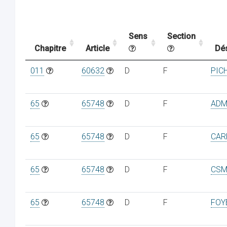
Sens
Section
Chapitre
Article
Dé
011
60632
D
F
PIC
65
65748
D
F
ADM
65
65748
D
F
CAR
65
65748
D
F
CSM
65
65748
D
F
FOY