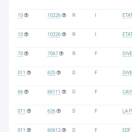
10
10226
R
I
ETA
10
10226
R
I
ETA
70
7067
R
F
DIV
011
625
D
F
DIV
66
66111
D
F
CAI
011
626
D
F
LA 
011
60612
D
F
EDF 