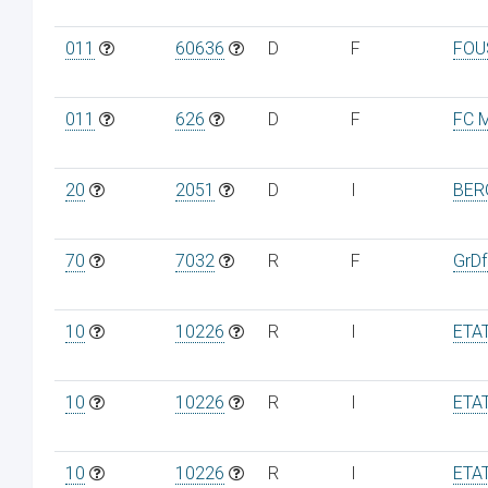
011
60636
D
F
FOU
011
626
D
F
FC 
20
2051
D
I
BER
70
7032
R
F
GrDf
10
10226
R
I
ETA
10
10226
R
I
ETA
10
10226
R
I
ETA