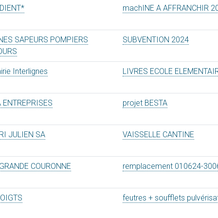
DIENT*
machINE A AFFRANCHIR 2
NES SAPEURS POMPIERS
SUBVENTION 2024
OURS
irie Interlignes
LIVRES ECOLE ELEMENTAI
A ENTREPRISES
projet BESTA
RI JULIEN SA
VAISSELLE CANTINE
 GRANDE COURONNE
remplacement 010624-300
DOIGTS
feutres + soufflets pulvérisa