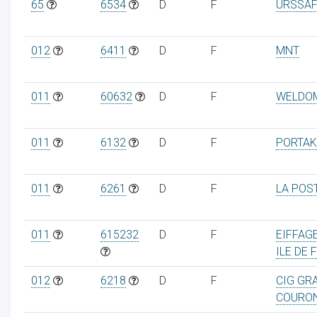
65
6534
D
F
URSSAF
012
6411
D
F
MNT
011
60632
D
F
WELDO
011
6132
D
F
PORTAK
011
6261
D
F
LA POS
011
615232
D
F
EIFFAG
ILE DE 
012
6218
D
F
CIG GR
COURO