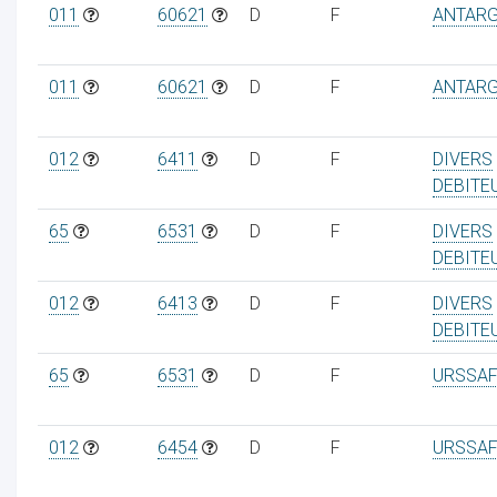
011
60621
D
F
ANTAR
011
60621
D
F
ANTAR
012
6411
D
F
DIVERS
DEBITE
65
6531
D
F
DIVERS
DEBITE
012
6413
D
F
DIVERS
DEBITE
65
6531
D
F
URSSAF
012
6454
D
F
URSSAF