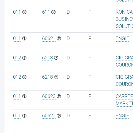
011
611
D
F
KONICA
BUSINE
SOLUTI
011
60621
D
F
ENGIE
012
6218
D
F
CIG GR
COURO
012
6218
D
F
CIG GR
COURO
011
60623
D
F
CARRE
MARKET
011
60621
D
F
ENGIE