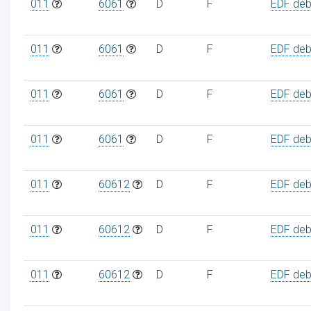
011
6061
D
F
EDF debi
011
6061
D
F
EDF debi
011
6061
D
F
EDF debi
011
6061
D
F
EDF debi
011
60612
D
F
EDF debi
011
60612
D
F
EDF debi
011
60612
D
F
EDF debi