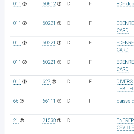
011
60612
D
F
EDF debi
011
60221
D
F
EDENRE
CARD
ur
011
60221
D
F
EDENRE
CARD
011
60221
D
F
EDENRE
CARD
011
627
D
F
DIVERS
DEBITE
66
66111
D
F
caisse 
21
21538
D
I
ENTREP
CEVILL