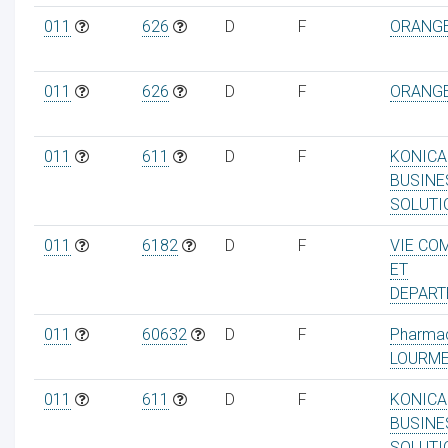
011
626
D
F
ORANG
011
626
D
F
ORANG
011
611
D
F
KONICA
BUSINE
SOLUTI
011
6182
D
F
VIE CO
ET
DEPART
011
60632
D
F
Pharma
LOURME
011
611
D
F
KONICA
BUSINE
SOLUTI