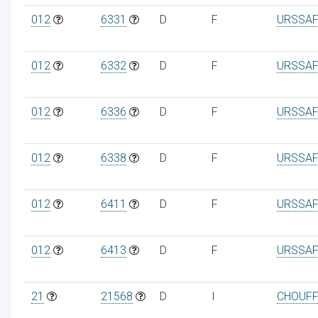
012
6331
D
F
URSSAF
012
6332
D
F
URSSAF
012
6336
D
F
URSSAF
012
6338
D
F
URSSAF
012
6411
D
F
URSSAF
012
6413
D
F
URSSAF
21
21568
D
I
CHOUFF