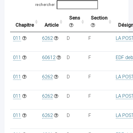
rechercher
Sens
Section
ocaux
Chapitre
Article
Désign
011
6262
D
F
LA POS
011
60612
D
F
EDF debi
011
6262
D
F
LA POS
011
6262
D
F
LA POS
ociations
011
6262
D
F
LA POS