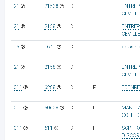
21
21538
D
I
ENTREP
CEVILL
21
2158
D
I
ENTREP
CEVILL
16
1641
D
I
caisse 
21
2158
D
I
ENTREP
CEVILL
011
6288
D
F
EDENRE
011
60628
D
F
MANUT
COLLEC
011
611
D
F
SCP FR
DISCOR