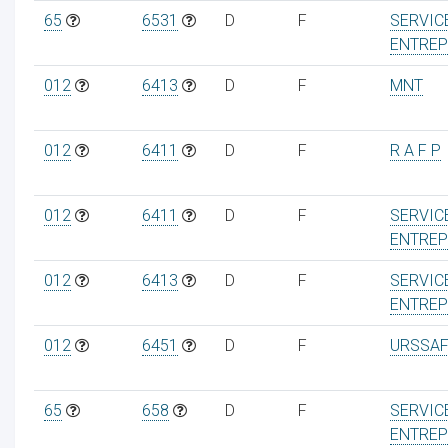
65
6531
D
F
SERVIC
ENTREP
012
6413
D
F
MNT
012
6411
D
F
R A F P
012
6411
D
F
SERVIC
ENTREP
012
6413
D
F
SERVIC
ENTREP
012
6451
D
F
URSSAF
65
658
D
F
SERVIC
ENTREP