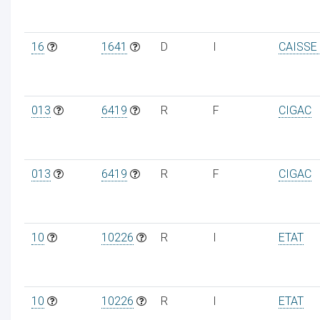
16
1641
D
I
CAISSE
013
6419
R
F
CIGAC
013
6419
R
F
CIGAC
10
10226
R
I
ETAT
10
10226
R
I
ETAT