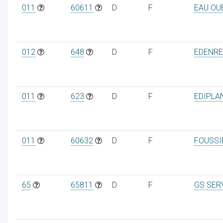
011
60611
D
F
EAU OU
012
648
D
F
EDENRE
011
623
D
F
EDIPLA
011
60632
D
F
FOUSSI
65
65811
D
F
GS SER