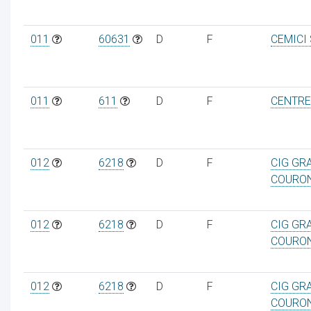
011
60631
D
F
CEMICI
011
611
D
F
CENTRE
012
6218
D
F
CIG GR
COURO
012
6218
D
F
CIG GR
COURO
012
6218
D
F
CIG GR
COURO