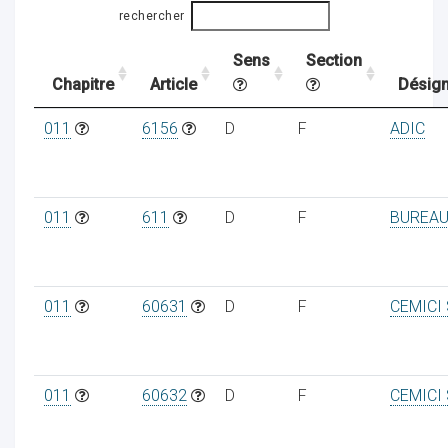
rechercher
Sens
Section
ocaux
Chapitre
Article
Désign
011
6156
D
F
ADIC
011
611
D
F
BUREAU
011
60631
D
F
CEMICI
ociations
011
60632
D
F
CEMICI