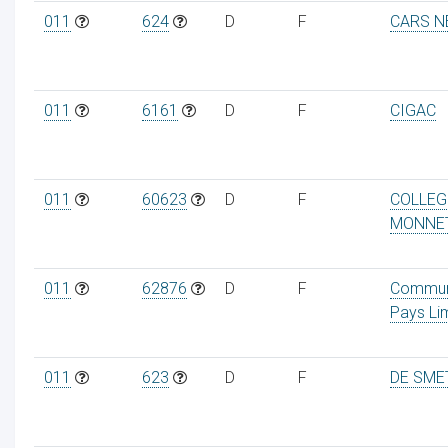
011
624
D
F
CARS 
011
6161
D
F
CIGAC
011
60623
D
F
COLLEG
MONNE
011
62876
D
F
Commu
Pays Li
011
623
D
F
DE SME