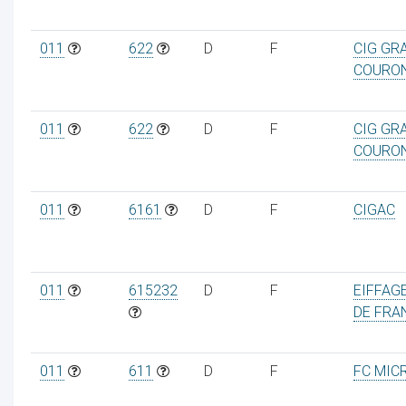
011
622
D
F
CIG GR
COURO
011
622
D
F
CIG GR
COURO
011
6161
D
F
CIGAC
011
615232
D
F
EIFFAGE
DE FRA
011
611
D
F
FC MIC