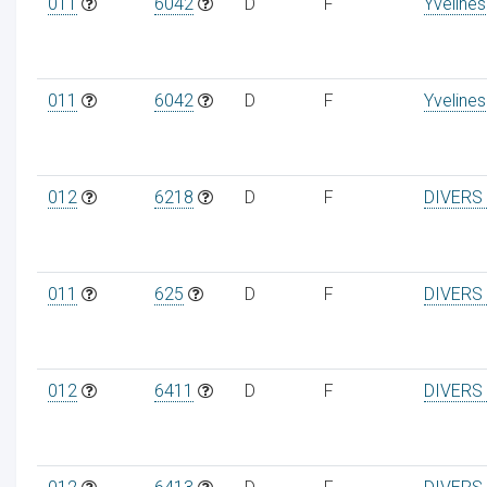
011
6042
D
F
Yvelines
011
6042
D
F
Yvelines
012
6218
D
F
DIVERS
011
625
D
F
DIVERS
012
6411
D
F
DIVERS