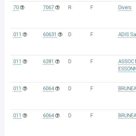
70
7067
R
F
Divers
011
60631
D
F
ADIS Sa
011
6281
D
F
ASSOC 
ESSON
011
6064
D
F
BRUNE
011
6064
D
F
BRUNE