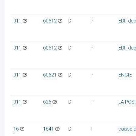
011
60612
D
F
EDF debi
011
60612
D
F
EDF debi
011
60621
D
F
ENGIE
011
626
D
F
LA POS
16
1641
D
I
caisse 