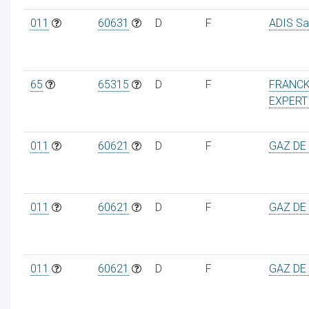
011
60631
D
F
ADIS Sa
ur
65
65315
D
F
FRANCK
EXPERT
011
60621
D
F
GAZ DE
011
60621
D
F
GAZ DE
011
60621
D
F
GAZ DE