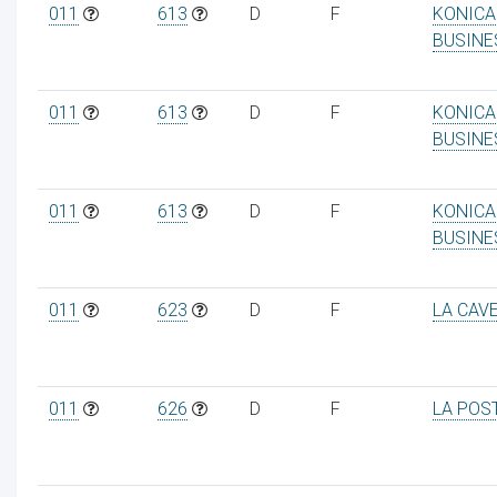
011
613
D
F
KONICA
BUSINE
011
613
D
F
KONICA
BUSINE
011
613
D
F
KONICA
BUSINE
011
623
D
F
LA CAVE
011
626
D
F
LA POS