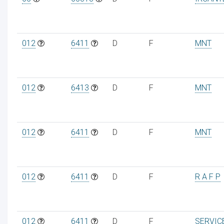
012
6411
D
F
MNT
012
6413
D
F
MNT
012
6411
D
F
MNT
012
6411
D
F
R A F P
012
6411
D
F
SERVIC