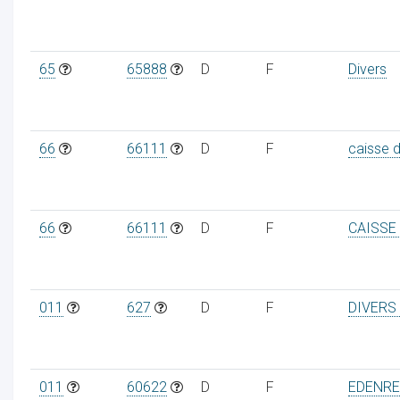
65
65888
D
F
Divers
66
66111
D
F
caisse 
66
66111
D
F
CAISSE
011
627
D
F
DIVERS
011
60622
D
F
EDENRE