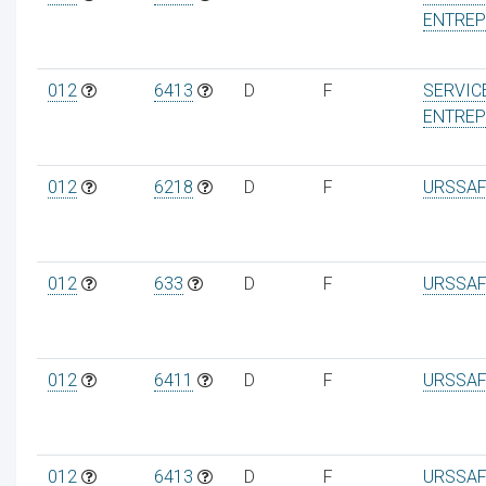
ENTREP
012
6413
D
F
SERVIC
ENTREP
012
6218
D
F
URSSAF
012
633
D
F
URSSAF
012
6411
D
F
URSSAF
012
6413
D
F
URSSAF