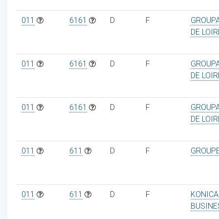
011
6161
D
F
GROUPA
DE LOIR
011
6161
D
F
GROUPA
DE LOIR
011
6161
D
F
GROUPA
DE LOIR
011
611
D
F
GROUPE
011
611
D
F
KONICA
BUSINE