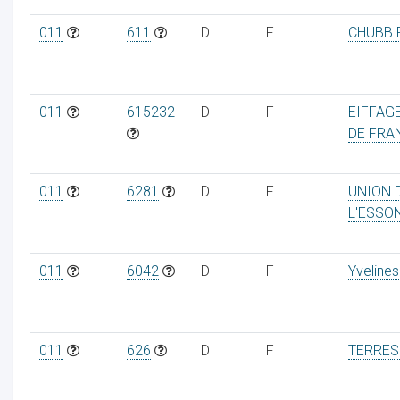
011
611
D
F
CHUBB 
011
615232
D
F
EIFFAGE
DE FRA
011
6281
D
F
UNION 
L'ESSO
011
6042
D
F
Yvelines
011
626
D
F
TERRES