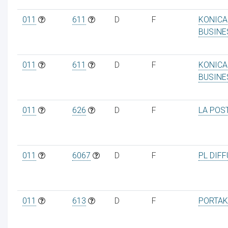
011
611
D
F
KONICA
BUSINE
011
611
D
F
KONICA
BUSINE
011
626
D
F
LA POS
011
6067
D
F
PL DIF
011
613
D
F
PORTAK