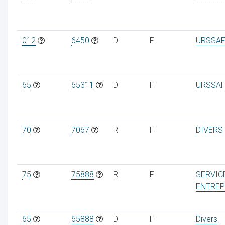
012
6450
D
F
URSSAF
65
65311
D
F
URSSAF
70
7067
R
F
DIVERS
75
75888
R
F
SERVIC
ENTREP
65
65888
D
F
Divers