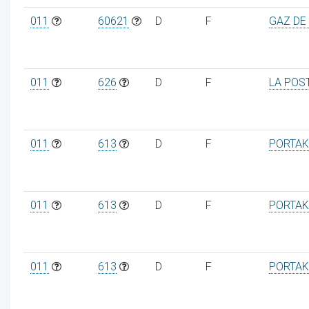
011
60621
D
F
GAZ DE
011
626
D
F
LA POS
011
613
D
F
PORTAK
011
613
D
F
PORTAK
011
613
D
F
PORTAK