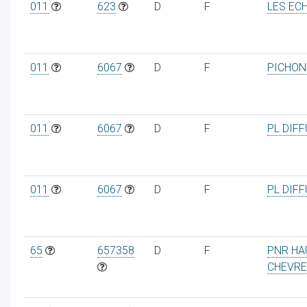
011
623
D
F
LES EC
011
6067
D
F
PICHON 
011
6067
D
F
PL DIF
011
6067
D
F
PL DIF
65
657358
D
F
PNR HA
CHEVRE