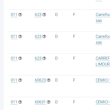
011
623
D
F
Carrefo
sas
011
623
D
F
Carrefo
sas
011
623
D
F
CARREF
LIMOUR
011
60623
D
F
CEMICI
011
60631
D
F
CEMICI