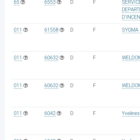
65
6553
D
F
SERVIC
DEPART
D'INCEN
011
61558
D
F
SYGMA 
011
60632
D
F
WELDO
011
60632
D
F
WELDO
011
6042
D
F
Yvelines