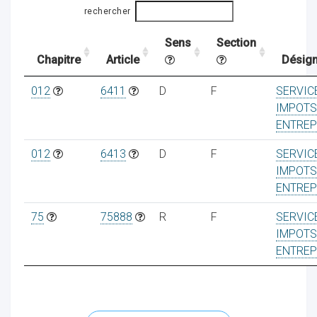
rechercher
Sens
Section
ocaux
Chapitre
Article
Désign
012
6411
D
F
SERVIC
IMPOTS
ENTREP
012
6413
D
F
SERVIC
IMPOTS
ENTREP
75
75888
R
F
SERVIC
IMPOTS
ENTREP
ociations