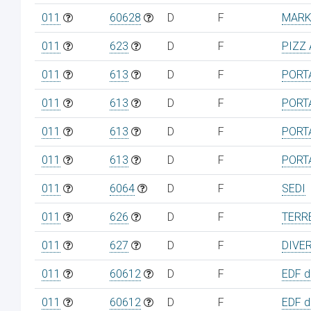
011
60628
D
F
MARK
011
623
D
F
PIZZ 
011
613
D
F
PORT
011
613
D
F
PORT
011
613
D
F
PORT
011
613
D
F
PORT
011
6064
D
F
SEDI
011
626
D
F
TERR
011
627
D
F
DIVE
011
60612
D
F
EDF de
011
60612
D
F
EDF de