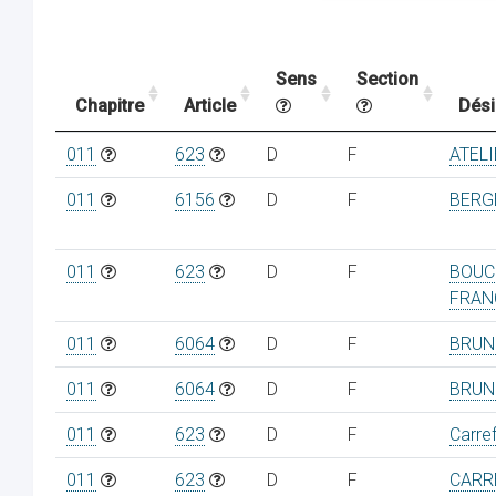
Sens
Section
Chapitre
Article
Dési
011
623
D
F
ATELI
011
6156
D
F
BERG
011
623
D
F
BOUC
FRAN
011
6064
D
F
BRUN
011
6064
D
F
BRUN
011
623
D
F
Carre
011
623
D
F
CARR