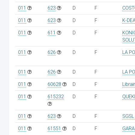
011
623
D
F
COST
011
623
D
F
K-DE
011
611
D
F
KONI
SOLU
011
626
D
F
LA P
011
626
D
F
LA P
011
60628
D
F
Librai
011
615232
D
F
QUEK
011
623
D
F
SGSL
011
61551
D
F
GARA