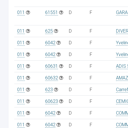
011
61551
D
F
GARA
011
625
D
F
DIVE
011
6042
D
F
Yveli
011
6042
D
F
Yveli
011
60631
D
F
ADIS 
011
60632
D
F
AMAZ
011
623
D
F
Carre
011
60623
D
F
CEMI
011
6042
D
F
COMM
011
6042
D
F
COMM