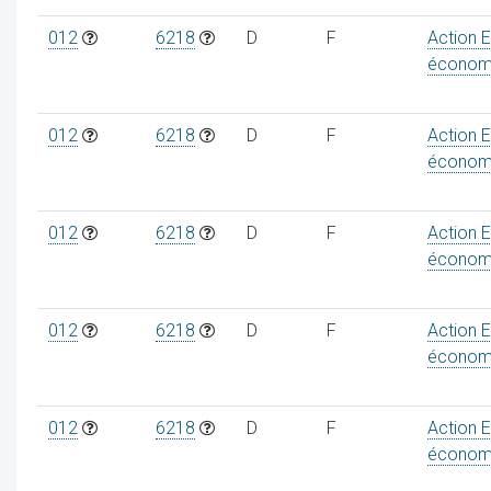
012
6218
D
F
Action 
économ
012
6218
D
F
Action 
économ
012
6218
D
F
Action 
économ
012
6218
D
F
Action 
économ
012
6218
D
F
Action 
économ