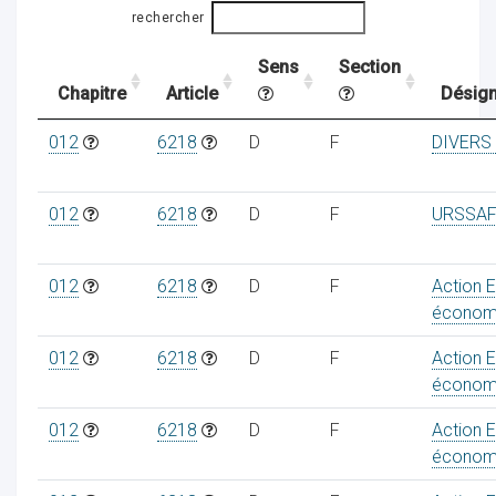
rechercher
Sens
Section
ocaux
Chapitre
Article
Désign
012
6218
D
F
DIVERS
012
6218
D
F
URSSAF
012
6218
D
F
Action 
économ
012
6218
D
F
Action 
économ
ociations
012
6218
D
F
Action 
économ