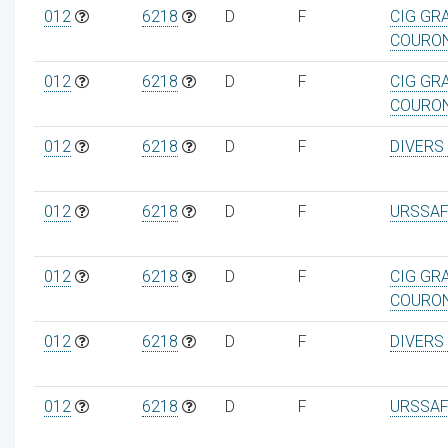
012
6218
D
F
CIG GR
COURO
012
6218
D
F
CIG GR
COURO
012
6218
D
F
DIVERS
012
6218
D
F
URSSAF
012
6218
D
F
CIG GR
COURO
012
6218
D
F
DIVERS
012
6218
D
F
URSSAF