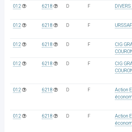
012
6218
D
F
DIVERS
012
6218
D
F
URSSAF
012
6218
D
F
CIG GR
COURO
012
6218
D
F
CIG GR
COURO
012
6218
D
F
Action 
économ
012
6218
D
F
Action 
économ