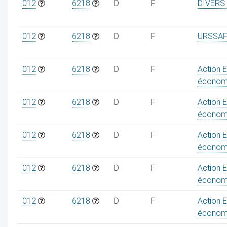
012
6218
D
F
DIVERS
012
6218
D
F
URSSAF
012
6218
D
F
Action 
économ
012
6218
D
F
Action 
économ
012
6218
D
F
Action 
économ
012
6218
D
F
Action 
économ
012
6218
D
F
Action 
économ