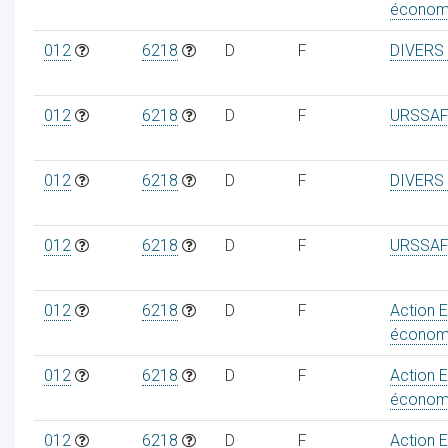
économ
012
6218
D
F
DIVERS
012
6218
D
F
URSSAF
012
6218
D
F
DIVERS
012
6218
D
F
URSSAF
012
6218
D
F
Action 
économ
012
6218
D
F
Action 
économ
012
6218
D
F
Action 