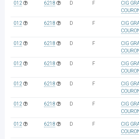
012
6218
D
F
CIG GR
COURO
012
6218
D
F
CIG GR
COURO
012
6218
D
F
CIG GR
COURO
012
6218
D
F
CIG GR
COURO
012
6218
D
F
CIG GR
COURO
012
6218
D
F
CIG GR
COURO
012
6218
D
F
CIG GR
COURO