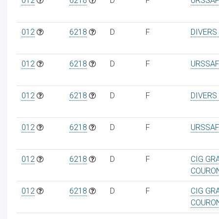
012
6218
D
F
URSSAF
012
6218
D
F
DIVERS
012
6218
D
F
URSSAF
012
6218
D
F
DIVERS
012
6218
D
F
URSSAF
012
6218
D
F
CIG GR
COURO
012
6218
D
F
CIG GR
COURO