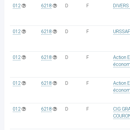
012
6218
D
F
DIVERS
012
6218
D
F
URSSAF
012
6218
D
F
Action 
économ
012
6218
D
F
Action 
économ
012
6218
D
F
CIG GR
COURO