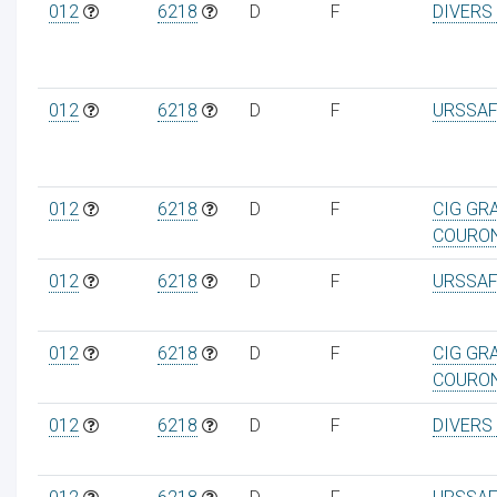
012
6218
D
F
DIVERS
012
6218
D
F
URSSAF
012
6218
D
F
CIG GR
COURO
012
6218
D
F
URSSAF
012
6218
D
F
CIG GR
COURO
012
6218
D
F
DIVERS