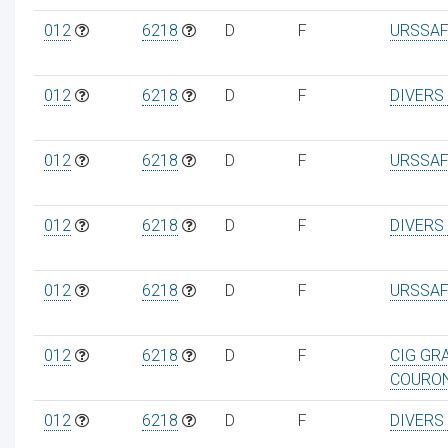
012
6218
D
F
URSSAF
012
6218
D
F
DIVERS
012
6218
D
F
URSSAF
012
6218
D
F
DIVERS
012
6218
D
F
URSSAF
012
6218
D
F
CIG GR
COURO
012
6218
D
F
DIVERS