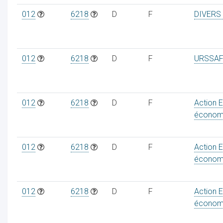
012
6218
D
F
DIVERS
012
6218
D
F
URSSAF
012
6218
D
F
Action 
économ
012
6218
D
F
Action 
économ
012
6218
D
F
Action 
économ