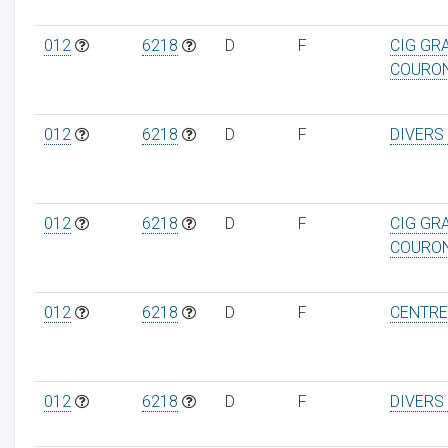
012
6218
D
F
CIG GR
COURO
012
6218
D
F
DIVERS
012
6218
D
F
CIG GR
COURO
012
6218
D
F
CENTRE
012
6218
D
F
DIVERS