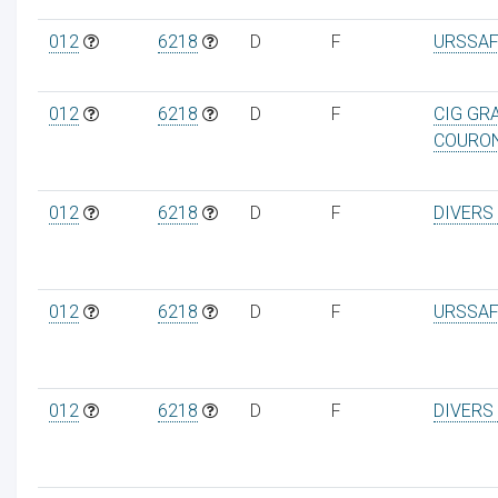
012
6218
D
F
URSSAF
012
6218
D
F
CIG GR
COURO
012
6218
D
F
DIVERS
012
6218
D
F
URSSAF
012
6218
D
F
DIVERS