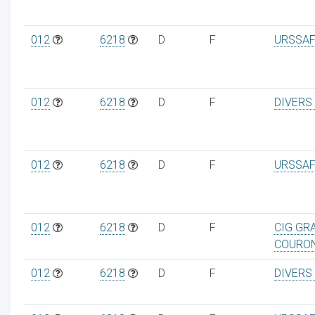
012
6218
D
F
URSSAF
012
6218
D
F
DIVERS
012
6218
D
F
URSSAF
012
6218
D
F
CIG GR
COURO
012
6218
D
F
DIVERS