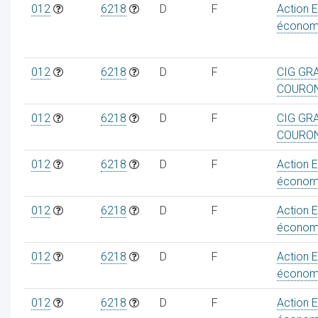
012
6218
D
F
Action 
économ
012
6218
D
F
CIG GR
ur
COURO
012
6218
D
F
CIG GR
COURO
012
6218
D
F
Action 
économ
012
6218
D
F
Action 
économ
012
6218
D
F
Action 
économ
012
6218
D
F
Action 