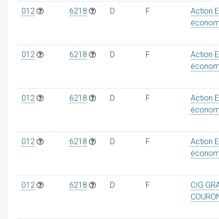
012
6218
D
F
Action 
économ
012
6218
D
F
Action 
économ
012
6218
D
F
Action 
économ
012
6218
D
F
Action 
économ
012
6218
D
F
CIG GR
COURO