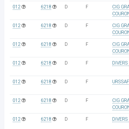
012
6218
D
F
CIG GR
COURO
012
6218
D
F
CIG GR
COURO
012
6218
D
F
CIG GR
COURO
012
6218
D
F
DIVERS
012
6218
D
F
URSSAF
012
6218
D
F
CIG GR
COURO
012
6218
D
F
DIVERS