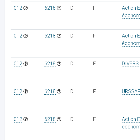
012
6218
D
F
Action 
économ
012
6218
D
F
Action 
économ
012
6218
D
F
DIVERS
012
6218
D
F
URSSAF
012
6218
D
F
Action 
économ