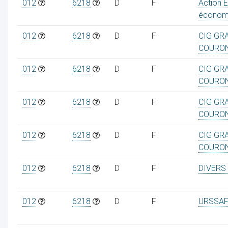
012
6218
D
F
Action 
économ
012
6218
D
F
CIG GR
COURO
012
6218
D
F
CIG GR
COURO
012
6218
D
F
CIG GR
COURO
012
6218
D
F
CIG GR
COURO
012
6218
D
F
DIVERS
012
6218
D
F
URSSAF