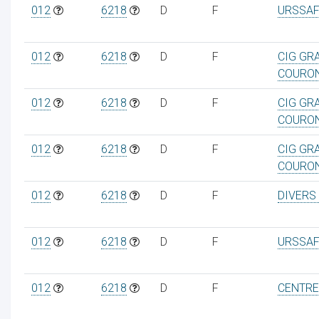
012
6218
D
F
URSSAF
012
6218
D
F
CIG GR
COURO
012
6218
D
F
CIG GR
COURO
012
6218
D
F
CIG GR
COURO
012
6218
D
F
DIVERS
012
6218
D
F
URSSAF
012
6218
D
F
CENTRE