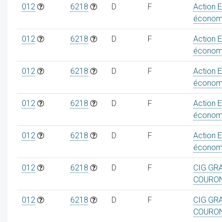
012
6218
D
F
Action 
économ
012
6218
D
F
Action 
économ
012
6218
D
F
Action 
économ
012
6218
D
F
Action 
économ
012
6218
D
F
Action 
économ
012
6218
D
F
CIG GR
COURO
012
6218
D
F
CIG GR
COURO