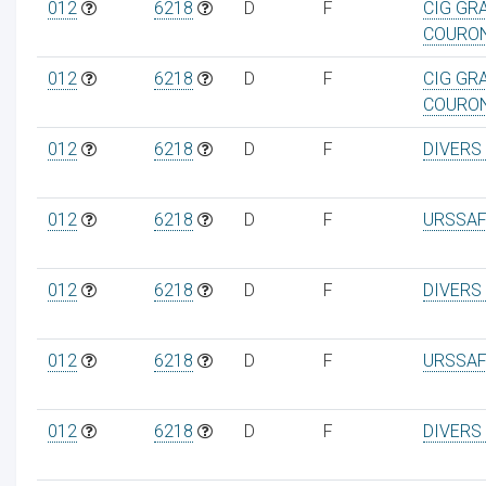
012
6218
D
F
CIG GR
COURO
012
6218
D
F
CIG GR
COURO
012
6218
D
F
DIVERS
012
6218
D
F
URSSAF
012
6218
D
F
DIVERS
012
6218
D
F
URSSAF
012
6218
D
F
DIVERS