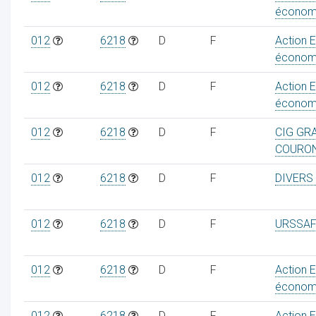
économ
012
6218
D
F
Action 
économ
012
6218
D
F
Action 
économ
012
6218
D
F
CIG GR
COURO
012
6218
D
F
DIVERS
012
6218
D
F
URSSAF
012
6218
D
F
Action 
économ
012
6218
D
F
Action 