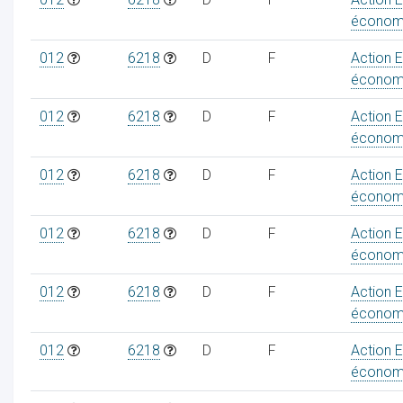
économ
012
6218
D
F
Action 
économ
012
6218
D
F
Action 
économ
012
6218
D
F
Action 
économ
012
6218
D
F
Action 
économ
012
6218
D
F
Action 
économ
012
6218
D
F
Action 
économ