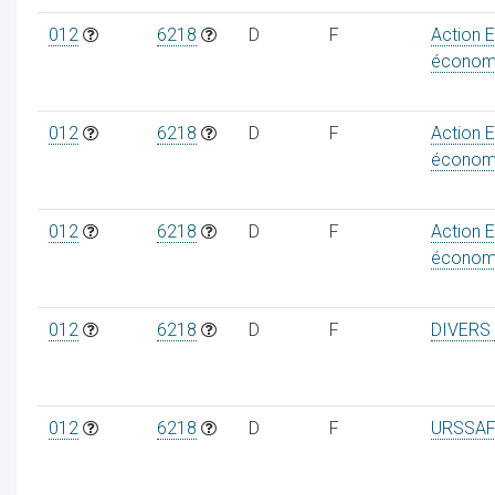
012
6218
D
F
Action 
économ
012
6218
D
F
Action 
économ
012
6218
D
F
Action 
économ
012
6218
D
F
DIVERS
012
6218
D
F
URSSAF