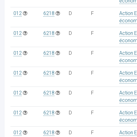
économ
012
6218
D
F
Action 
économ
012
6218
D
F
Action 
économ
012
6218
D
F
Action 
économ
012
6218
D
F
Action 
économ
012
6218
D
F
Action 
économ
012
6218
D
F
Action 
économ
012
6218
D
F
Action 