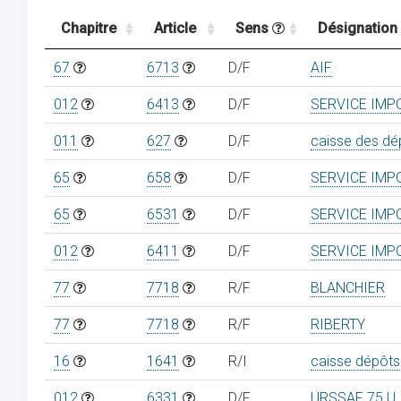
Chapitre
Article
Sens
Désignation
67
6713
D/F
AIF
012
6413
D/F
SERVICE IMP
011
627
D/F
caisse des dé
65
658
D/F
SERVICE IMP
65
6531
D/F
SERVICE IMP
012
6411
D/F
SERVICE IMP
77
7718
R/F
BLANCHIER
77
7718
R/F
RIBERTY
16
1641
R/I
caisse dépôts
012
6331
D/F
URSSAF 75 U