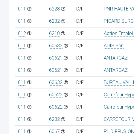
011
6228
D/F
PNR HAUTE V
011
6232
D/F
PICARD SURG
012
6218
D/F
Action Emplo
011
60632
D/F
ADIS Sarl
011
60621
D/F
ANTARGAZ
011
60621
D/F
ANTARGAZ
011
60632
D/F
BUREAU VALL
011
60622
D/F
Carrefour Hyp
011
60622
D/F
Carrefour Hyp
011
6232
D/F
CARREFOUR 
011
6067
D/F
PL DIFFUSIO