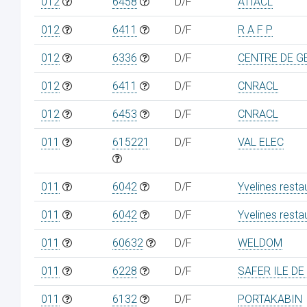
012
6458
D/F
ATIACL
012
6411
D/F
R A F P
012
6336
D/F
CENTRE DE G
012
6411
D/F
CNRACL
012
6453
D/F
CNRACL
011
615221
D/F
VAL ELEC
011
6042
D/F
Yvelines resta
011
6042
D/F
Yvelines resta
011
60632
D/F
WELDOM
011
6228
D/F
SAFER ILE D
011
6132
D/F
PORTAKABIN