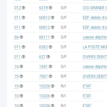
012
6218
D/F
CIG GRANDE
011
60612
D/F
EDF debits d'o
011
60612
D/F
EDF debits d'o
66
66111
D/F
caisse dépôts
011
6262
D/F
LA POSTE MO
011
627
D/F
DIVERS DEBI
16
1641
D/I
caisse dépôts
70
7067
R/F
DIVERS DEBI
10
10226
R/I
ETAT
10
10226
R/I
ETAT
10
10226
R/I
ETAT