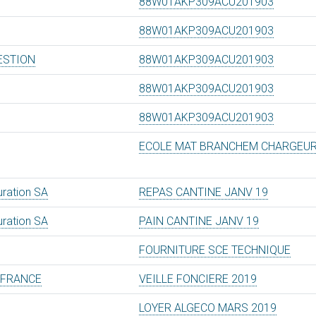
88W01AKP309ACU201903
88W01AKP309ACU201903
ESTION
88W01AKP309ACU201903
88W01AKP309ACU201903
88W01AKP309ACU201903
ECOLE MAT BRANCHEM CHARGEU
uration SA
REPAS CANTINE JANV 19
uration SA
PAIN CANTINE JANV 19
FOURNITURE SCE TECHNIQUE
E FRANCE
VEILLE FONCIERE 2019
LOYER ALGECO MARS 2019