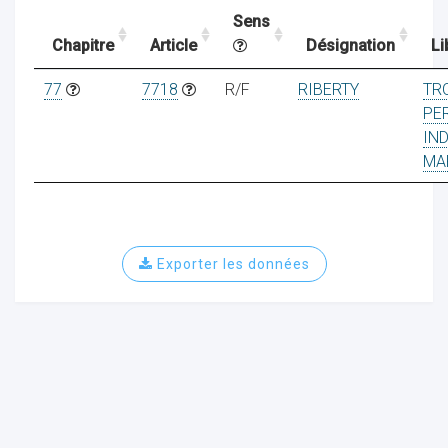
Sens
Chapitre
Article
Désignation
Li
ocaux
77
7718
R/F
RIBERTY
TR
PE
IN
MA
Exporter les données
ociations