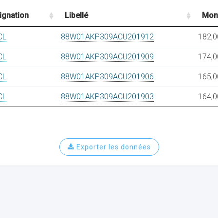
ignation
Libellé
Mon
CL
88W01AKP309ACU201912
182,0
CL
88W01AKP309ACU201909
174,0
CL
88W01AKP309ACU201906
165,0
CL
88W01AKP309ACU201903
164,0
Exporter les données