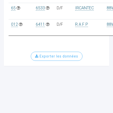
65
6533
D/F
IRCANTEC
88
012
6411
D/F
R A F P
88
Exporter les données