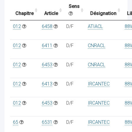
Sens
Chapitre
Article
Désignation
Li
ocaux
012
6458
D/F
ATIACL
88
012
6411
D/F
CNRACL
88
012
6453
D/F
CNRACL
88
012
6413
D/F
IRCANTEC
88
012
6453
D/F
IRCANTEC
88
ociations
65
6531
D/F
IRCANTEC
88