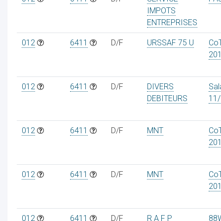
IMPOTS
ENTREPRISES
012
6411
D/F
URSSAF 75 U
Co
20
012
6411
D/F
DIVERS
Sal
DEBITEURS
11
012
6411
D/F
MNT
Co
20
012
6411
D/F
MNT
Co
20
012
6411
D/F
R A F P
88