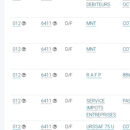
DEBITEURS
OC
012
6411
D/F
MNT
CO
012
6411
D/F
MNT
CO
012
6411
D/F
R A F P
88
012
6411
D/F
SERVICE
PA
IMPOTS
ENTREPRISES
012
6411
D/F
URSSAF 75 U
CO