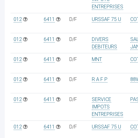
ENTREPRISES
012
6411
D/F
URSSAF 75 U
CO
012
6411
D/F
DIVERS
SA
DEBITEURS
JA
012
6411
D/F
MNT
CO
012
6411
D/F
R A F P
88
012
6411
D/F
SERVICE
PA
IMPOTS
ENTREPRISES
012
6411
D/F
URSSAF 75 U
CO