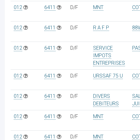
012
6411
D/F
MNT
CO
012
6411
D/F
R A F P
88
012
6411
D/F
SERVICE
PA
IMPOTS
ENTREPRISES
012
6411
D/F
URSSAF 75 U
CO
012
6411
D/F
DIVERS
SA
DEBITEURS
JUI
012
6411
D/F
MNT
COT
012
6411
D/F
MNT
COT