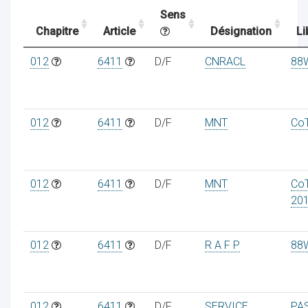
Sens
Chapitre
Article
Désignation
Li
ocaux
012
6411
D/F
CNRACL
88
012
6411
D/F
MNT
Co
012
6411
D/F
MNT
Co
20
012
6411
D/F
R A F P
88
ociations
012
6411
D/F
SERVICE
PA