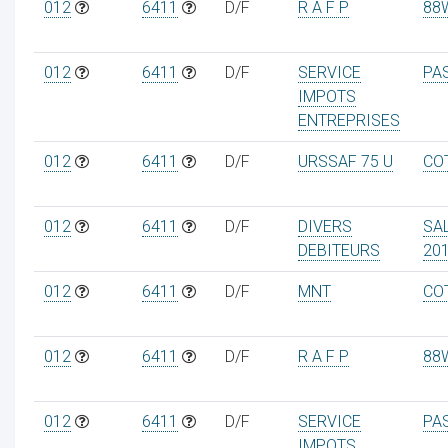
012
6411
D/F
R A F P
88
012
6411
D/F
SERVICE
PA
IMPOTS
ENTREPRISES
012
6411
D/F
URSSAF 75 U
CO
012
6411
D/F
DIVERS
SA
DEBITEURS
20
012
6411
D/F
MNT
CO
012
6411
D/F
R A F P
88
012
6411
D/F
SERVICE
PA
IMPOTS