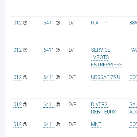
012
6411
D/F
R A F P
88
012
6411
D/F
SERVICE
PA
IMPOTS
ENTREPRISES
012
6411
D/F
URSSAF 75 U
CO
012
6411
D/F
DIVERS
SA
DEBITEURS
AO
012
6411
D/F
MNT
CO