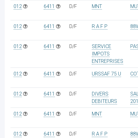
012
6411
D/F
MNT
MU
012
6411
D/F
R A F P
88
012
6411
D/F
SERVICE
PA
IMPOTS
ENTREPRISES
012
6411
D/F
URSSAF 75 U
CO
012
6411
D/F
DIVERS
SA
DEBITEURS
20
012
6411
D/F
MNT
MU
012
6411
D/F
R A F P
88