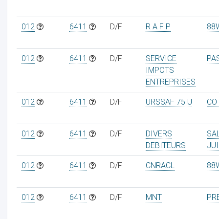
012
6411
D/F
R A F P
88
012
6411
D/F
SERVICE
PA
IMPOTS
ENTREPRISES
012
6411
D/F
URSSAF 75 U
CO
012
6411
D/F
DIVERS
SA
DEBITEURS
JU
012
6411
D/F
CNRACL
88
012
6411
D/F
MNT
PR