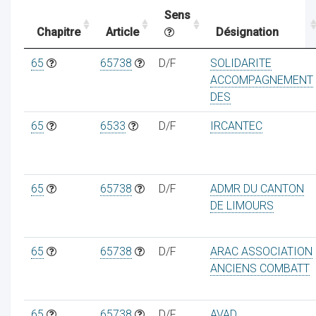
Sens
Chapitre
Article
Désignation
ocaux
65
65738
D/F
SOLIDARITE
ACCOMPAGNEMENT
DES
65
6533
D/F
IRCANTEC
65
65738
D/F
ADMR DU CANTON
DE LIMOURS
65
65738
D/F
ARAC ASSOCIATION
ociations
ANCIENS COMBATT
65
65738
D/F
AVAD