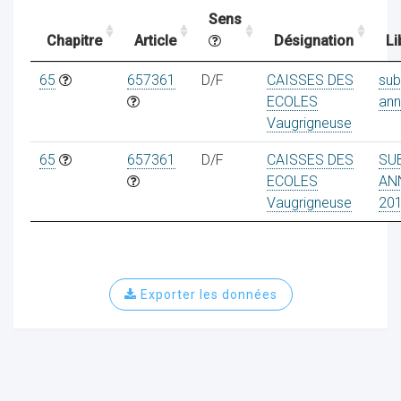
Sens
Chapitre
Article
Désignation
Li
ocaux
65
657361
D/F
CAISSES DES
sub
ECOLES
ann
Vaugrigneuse
65
657361
D/F
CAISSES DES
SU
ECOLES
AN
Vaugrigneuse
20
Exporter les données
ociations