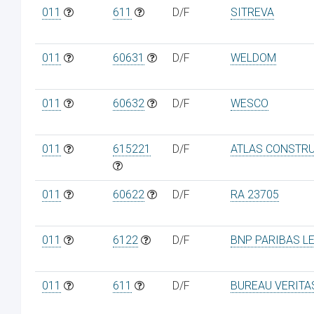
011
611
D/F
SITREVA
011
60631
D/F
WELDOM
011
60632
D/F
WESCO
011
615221
D/F
ATLAS CONSTR
011
60622
D/F
RA 23705
011
6122
D/F
BNP PARIBAS L
011
611
D/F
BUREAU VERITA