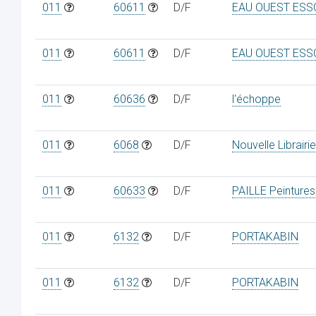
011
60611
D/F
EAU OUEST ES
011
60611
D/F
EAU OUEST ES
011
60636
D/F
l'échoppe
011
6068
D/F
Nouvelle Librairie
011
60633
D/F
PAILLE Peintures
011
6132
D/F
PORTAKABIN
011
6132
D/F
PORTAKABIN