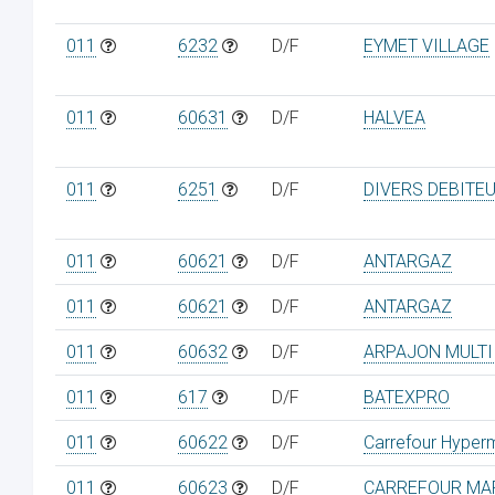
011
6232
D/F
EYMET VILLAGE
011
60631
D/F
HALVEA
011
6251
D/F
DIVERS DEBITE
011
60621
D/F
ANTARGAZ
011
60621
D/F
ANTARGAZ
011
60632
D/F
ARPAJON MULTI
011
617
D/F
BATEXPRO
011
60622
D/F
Carrefour Hyper
011
60623
D/F
CARREFOUR MA