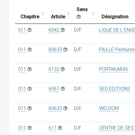
Sens
Chapitre
Article
Désignation
011
6042
D/F
LIGUE DE L ENS
011
60633
D/F
PAILLE Peintures
011
6132
D/F
PORTAKABIN
011
6067
D/F
SED EDITIONS
011
60632
D/F
WELDOM
011
611
D/F
CENTRE DE GES