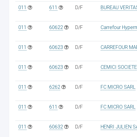
011
611
D/F
BUREAU VERITA
011
60622
D/F
Carrefour Hyper
011
60623
D/F
CARREFOUR MA
011
60623
D/F
CEMICI SOCIET
011
6262
D/F
FC MICRO SARL
011
611
D/F
FC MICRO SARL
011
60632
D/F
HENRI JULIEN S