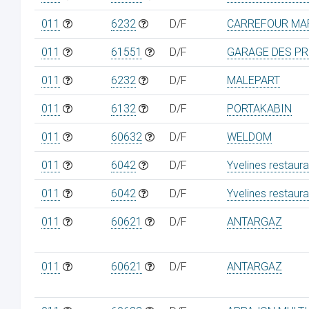
011
6232
D/F
CARREFOUR MA
011
61551
D/F
GARAGE DES P
011
6232
D/F
MALEPART
011
6132
D/F
PORTAKABIN
011
60632
D/F
WELDOM
011
6042
D/F
Yvelines restaur
011
6042
D/F
Yvelines restaur
011
60621
D/F
ANTARGAZ
011
60621
D/F
ANTARGAZ