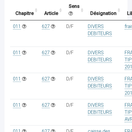
Sens
Chapitre
Article
Désignation
Li
ocaux
011
627
D/F
DIVERS
frai
DEBITEURS
011
627
D/F
DIVERS
FR
DEBITEURS
TIP
20
011
627
D/F
DIVERS
FR
DEBITEURS
TIP
20
011
627
D/F
DIVERS
FR
ociations
DEBITEURS
TIP
AVR
011
627
D/F
caisse des
FR