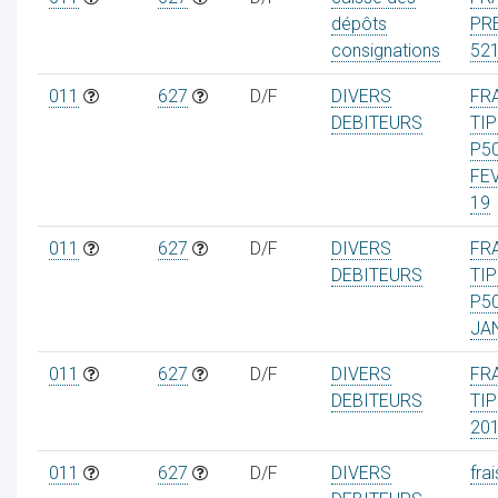
dépôts
PR
consignations
52
011
627
D/F
DIVERS
FR
DEBITEURS
TIP
P5
FE
19
011
627
D/F
DIVERS
FR
DEBITEURS
TIP
P5
JA
011
627
D/F
DIVERS
FR
DEBITEURS
TIP
20
011
627
D/F
DIVERS
frai