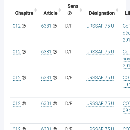
Sens
Chapitre
Article
Désignation
Li
ocaux
012
6331
D/F
URSSAF 75 U
Co
dé
20
012
6331
D/F
URSSAF 75 U
Co
no
20
012
6331
D/F
URSSAF 75 U
CO
10.
012
6331
D/F
URSSAF 75 U
CO
ociations
09.
012
6331
D/F
URSSAF 75 U
CO