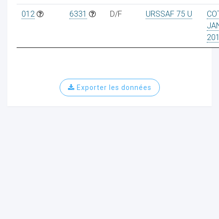
012
6331
D/F
URSSAF 75 U
CO
JA
20
ur
Exporter les données