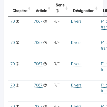
Sens
Chapitre
Article
Désignation
Li
ocaux
70
7067
R/F
Divers
F° 
tra
70
7067
R/F
Divers
F° 
tra
70
7067
R/F
Divers
F° 
tra
70
7067
R/F
Divers
F° 
ociations
tra
70
7067
R/F
Divers
F° 