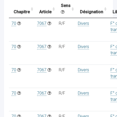
Sens
Chapitre
Article
Désignation
Li
ocaux
70
7067
R/F
Divers
F° 
tra
70
7067
R/F
Divers
F° 
tra
70
7067
R/F
Divers
F° 
tra
70
7067
R/F
Divers
F° 
ociations
tra
70
7067
R/F
Divers
F° 