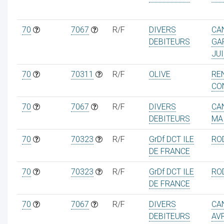
70
7067
R/F
DIVERS
CA
DEBITEURS
GA
JUI
70
70311
R/F
OLIVE
RE
CO
70
7067
R/F
DIVERS
CA
DEBITEURS
MA
70
70323
R/F
GrDf DCT ILE
RO
DE FRANCE
70
70323
R/F
GrDf DCT ILE
ROD
DE FRANCE
70
7067
R/F
DIVERS
CA
DEBITEURS
AVR