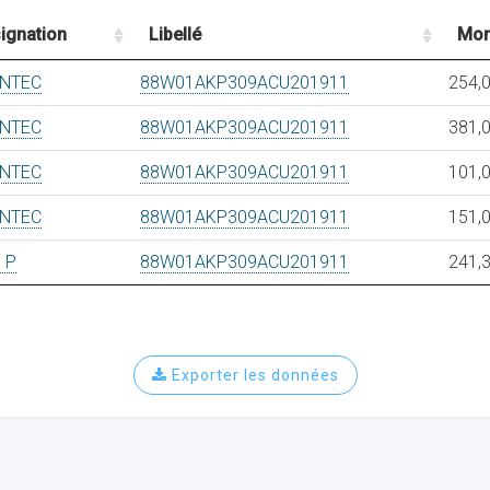
ignation
Libellé
Mon
ANTEC
88W01AKP309ACU201911
254,
ANTEC
88W01AKP309ACU201911
381,
ANTEC
88W01AKP309ACU201911
101,
ANTEC
88W01AKP309ACU201911
151,
F P
88W01AKP309ACU201911
241,
Exporter les données