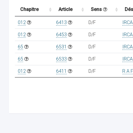
Chapitre
Article
Sens
Dés
012
6413
D/F
IRC
012
6453
D/F
IRC
65
6531
D/F
IRC
65
6533
D/F
IRC
012
6411
D/F
R A 