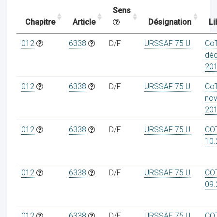
Sens
Chapitre
Article
Désignation
Li
ocaux
012
6338
D/F
URSSAF 75 U
Co
dé
20
012
6338
D/F
URSSAF 75 U
Co
no
20
012
6338
D/F
URSSAF 75 U
CO
10.
012
6338
D/F
URSSAF 75 U
CO
ociations
09.
012
6338
D/F
URSSAF 75 U
CO