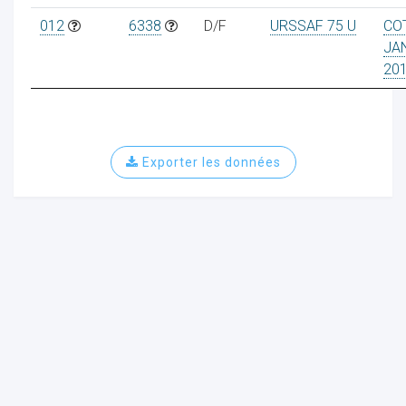
012
6338
D/F
URSSAF 75 U
CO
JA
20
ur
Exporter les données