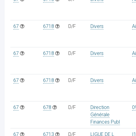
67
6718
D/F
Divers
A
67
6718
D/F
Divers
A
67
6718
D/F
Divers
A
67
678
D/F
Direction
0
Générale
Finances Publ
67
6713
D/F
LIGUE DE L
I