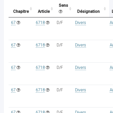
Sens
Chapitre
Article
Désignation
ocaux
67
6718
D/F
Divers
A
67
6718
D/F
Divers
A
67
6718
D/F
Divers
A
67
6718
D/F
Divers
A
ociations
67
6718
D/F
Divers
A