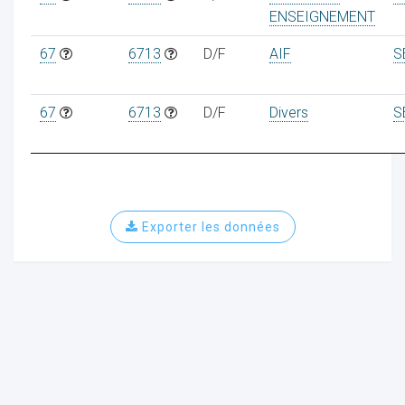
ENSEIGNEMENT
67
6713
D/F
AIF
S
ur
67
6713
D/F
Divers
S
Exporter les données