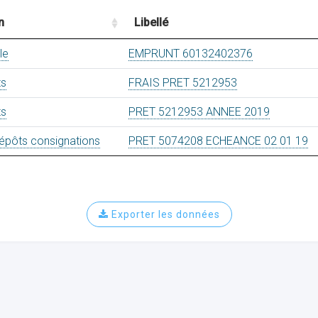
n
Libellé
le
EMPRUNT 60132402376
ts
FRAIS PRET 5212953
ts
PRET 5212953 ANNEE 2019
épôts consignations
PRET 5074208 ECHEANCE 02 01 19
Exporter les données