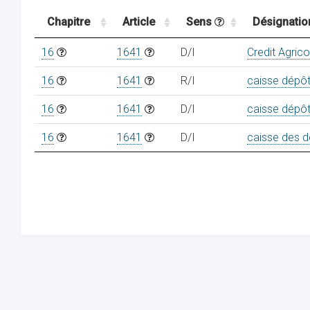
Chapitre
Article
Sens
Désignatio
16
1641
D/I
Credit Agrico
16
1641
R/I
caisse dépô
16
1641
D/I
caisse dépô
16
1641
D/I
caisse des d