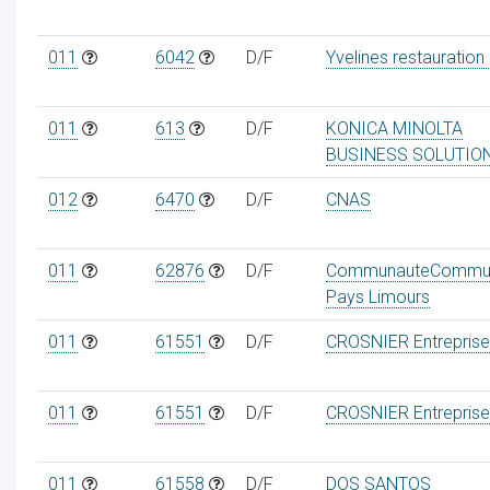
011
6042
D/F
Yvelines restauration
011
613
D/F
KONICA MINOLTA
BUSINESS SOLUTIO
012
6470
D/F
CNAS
011
62876
D/F
CommunauteCommu
Pays Limours
011
61551
D/F
CROSNIER Entreprise
011
61551
D/F
CROSNIER Entreprise
011
61558
D/F
DOS SANTOS