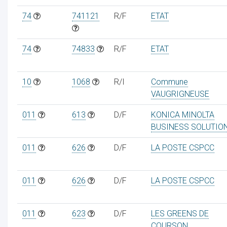
74
741121
R/F
ETAT
74
74833
R/F
ETAT
10
1068
R/I
Commune
VAUGRIGNEUSE
011
613
D/F
KONICA MINOLTA
BUSINESS SOLUTIO
011
626
D/F
LA POSTE CSPCC
011
626
D/F
LA POSTE CSPCC
011
623
D/F
LES GREENS DE
COURSON