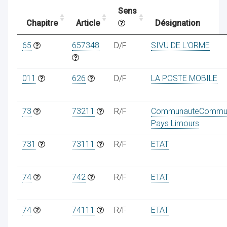
Sens
Chapitre
Article
Désignation
ocaux
65
657348
D/F
SIVU DE L'ORME
011
626
D/F
LA POSTE MOBILE
73
73211
R/F
CommunauteCommu
Pays Limours
731
73111
R/F
ETAT
74
742
R/F
ETAT
ociations
74
74111
R/F
ETAT