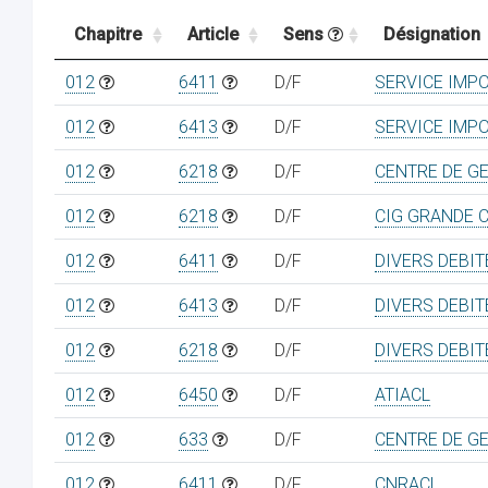
Chapitre
Article
Sens
Désignation
012
6411
D/F
SERVICE IMP
012
6413
D/F
SERVICE IMP
012
6218
D/F
CENTRE DE G
012
6218
D/F
CIG GRANDE 
012
6411
D/F
DIVERS DEBI
012
6413
D/F
DIVERS DEBI
012
6218
D/F
DIVERS DEBI
012
6450
D/F
ATIACL
012
633
D/F
CENTRE DE G
012
6411
D/F
CNRACL