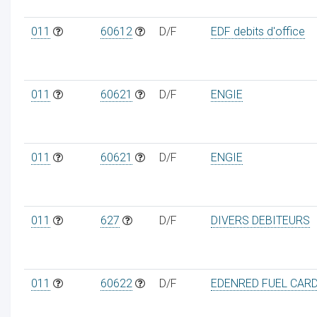
011
60612
D/F
EDF debits d'office
011
60621
D/F
ENGIE
011
60621
D/F
ENGIE
011
627
D/F
DIVERS DEBITEURS
011
60622
D/F
EDENRED FUEL CAR