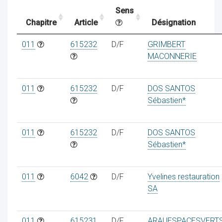
Sens
Chapitre
Article
Désignation
ocaux
011
615232
D/F
GRIMBERT
MACONNERIE
011
615232
D/F
DOS SANTOS
Sébastien*
011
615232
D/F
DOS SANTOS
Sébastien*
011
6042
D/F
Yvelines restauration
ociations
SA
011
615231
D/F
ARAUESPACESVERT