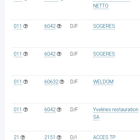
NETTO
011
6042
D/F
SOGERES
ur
011
6042
D/F
SOGERES
011
60632
D/F
WELDOM
011
6042
D/F
Yvelines restauration
SA
21
2151
D/I
ACCES TP