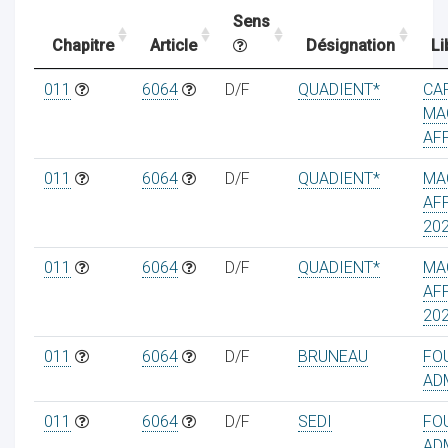
Sens
Chapitre
Article
Désignation
Li
ocaux
011
6064
D/F
QUADIENT*
CA
MA
AF
011
6064
D/F
QUADIENT*
MA
AF
20
011
6064
D/F
QUADIENT*
MA
AF
20
011
6064
D/F
BRUNEAU
FO
ociations
AD
011
6064
D/F
SEDI
FO
AD