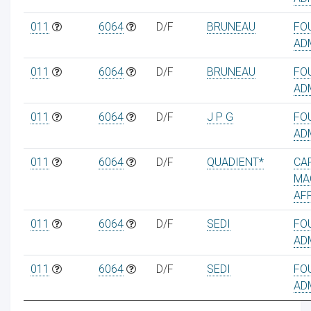
011
6064
D/F
BRUNEAU
FO
AD
011
6064
D/F
BRUNEAU
FO
AD
011
6064
D/F
J P G
FO
AD
011
6064
D/F
QUADIENT*
CA
MA
AF
011
6064
D/F
SEDI
FO
AD
011
6064
D/F
SEDI
FO
AD