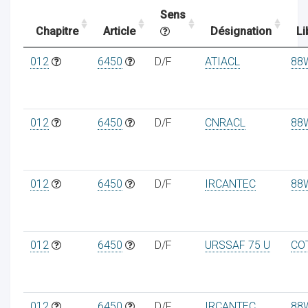
Sens
Chapitre
Article
Désignation
Li
ocaux
012
6450
D/F
ATIACL
88
012
6450
D/F
CNRACL
88
012
6450
D/F
IRCANTEC
88
012
6450
D/F
URSSAF 75 U
CO
ociations
012
6450
D/F
IRCANTEC
88