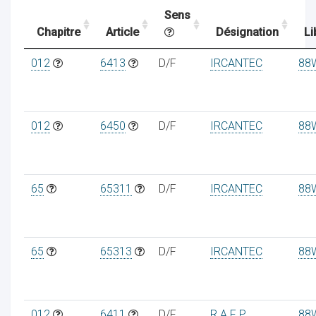
Sens
Chapitre
Article
Désignation
Li
ocaux
012
6413
D/F
IRCANTEC
88
012
6450
D/F
IRCANTEC
88
65
65311
D/F
IRCANTEC
88
65
65313
D/F
IRCANTEC
88
ociations
012
6411
D/F
R A F P
88