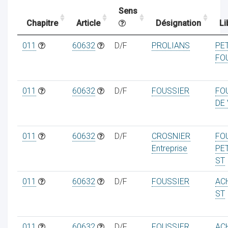
Sens
Chapitre
Article
Désignation
Li
ocaux
011
60632
D/F
PROLIANS
PE
FO
011
60632
D/F
FOUSSIER
FO
DE 
011
60632
D/F
CROSNIER
FO
Entreprise
PET
ST
011
60632
D/F
FOUSSIER
AC
ociations
ST
011
60632
D/F
FOUSSIER
AC