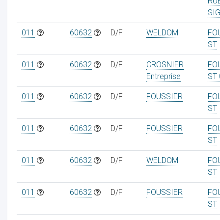
RU
SI
011
60632
D/F
WELDOM
FO
ST
ur
011
60632
D/F
CROSNIER
FO
Entreprise
ST 
011
60632
D/F
FOUSSIER
FO
ST
011
60632
D/F
FOUSSIER
FO
ST
011
60632
D/F
WELDOM
FO
ST
011
60632
D/F
FOUSSIER
FO
ST