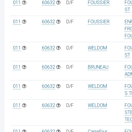
011
60632
D/F
FOUSSIER
FO
ST
011
60632
D/F
FOUSSIER
EN
FRO
FO
011
60632
D/F
WELDOM
FO
ST
011
60632
D/F
BRUNEAU
FO
AD
011
60632
D/F
WELDOM
FO
S 
011
60632
D/F
WELDOM
FO
ST
TE
011
60632
D/F
Carrefour
FO