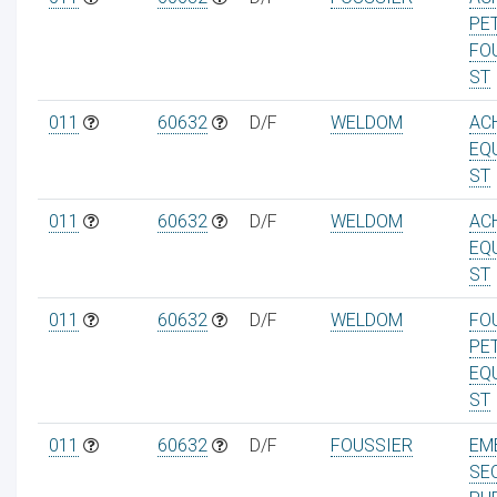
PE
FO
ST
011
60632
D/F
WELDOM
AC
EQ
ST
011
60632
D/F
WELDOM
AC
EQ
ST
011
60632
D/F
WELDOM
FO
PET
EQ
ST
011
60632
D/F
FOUSSIER
EM
SEC