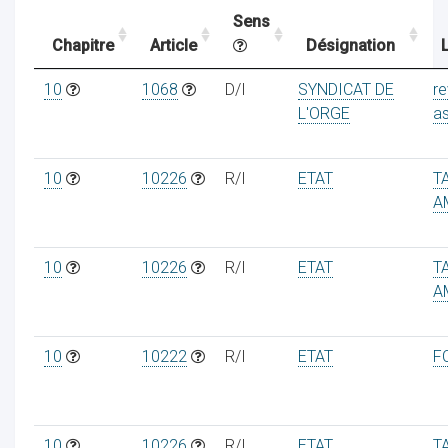
Sens
Chapitre
Article
Désignation
L
ocaux
10
1068
D/I
SYNDICAT DE
r
L'ORGE
a
10
10226
R/I
ETAT
T
A
10
10226
R/I
ETAT
T
A
10
10222
R/I
ETAT
F
ociations
10
10226
R/I
ETAT
T