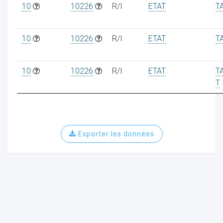
10
10226
R/I
ETAT
T
10
10226
R/I
ETAT
T
10
10226
R/I
ETAT
T
T
Exporter les données