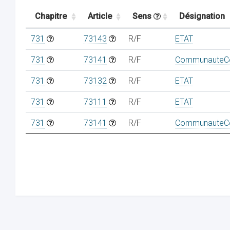
Chapitre
Article
Sens
Désignation
731
73143
R/F
ETAT
731
73141
R/F
CommunauteCo
731
73132
R/F
ETAT
731
73111
R/F
ETAT
731
73141
R/F
CommunauteCo