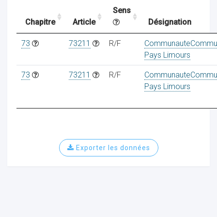
Sens
Chapitre
Article
Désignation
ocaux
73
73211
R/F
CommunauteCommu
Pays Limours
73
73211
R/F
CommunauteCommu
Pays Limours
Exporter les données
ociations